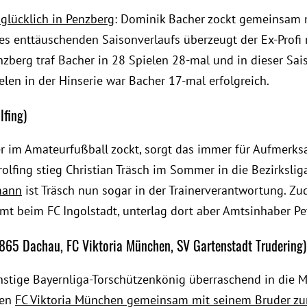
e glücklich in Penzberg
: Dominik Bacher zockt gemeinsam 
es enttäuschenden Saisonverlaufs überzeugt der Ex-Profi m
nzberg traf Bacher in 28 Spielen 28-mal und in dieser Sai
elen in der Hinserie war Bacher 17-mal erfolgreich.
lfing)
r im Amateurfußball zockt, sorgt das immer für Aufmerks
erolfing stieg Christian Träsch im Sommer in die Bezirkslig
mann
ist Träsch nun sogar in der Trainerverantwortung. Zu
t beim FC Ingolstadt, unterlag dort aber Amtsinhaber Pe
865 Dachau, FC Viktoria München, SV Gartenstadt Trudering)
nstige Bayernliga-Torschützenkönig überraschend in die 
den
FC Viktoria München gemeinsam mit seinem Bruder zu