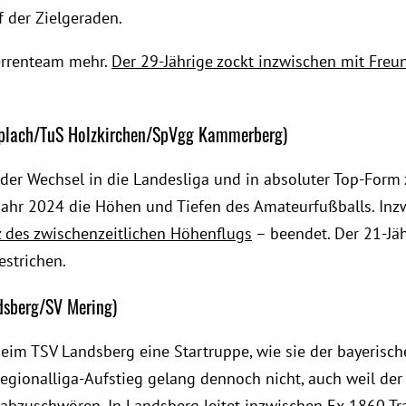
f der Zielgeraden.
Herrenteam mehr.
Der 29-Jährige zockt inzwischen mit Freu
rplach/TuS Holzkirchen/SpVgg Kammerberg)
, der Wechsel in die Landesliga und in absoluter Top-Form
jahr 2024 die Höhen und Tiefen des Amateurfußballs. Inz
z des zwischenzeitlichen Höhenflugs
– beendet. Der 21-Jä
estrichen.
dsberg/SV Mering)
beim TSV Landsberg eine Startruppe, wie sie der bayerisch
egionalliga-Aufstieg gelang dennoch nicht, auch weil der 
g abzuschwören.
In Landsberg leitet inzwischen Ex-1860-T