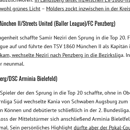
wohl grünes Licht
–
Mölders zockt inzwischen in der Kreis
ünchen II/Streets United (Baller League)/FC Penzberg)
enheit schaffte Samir Neziri den Sprung in die Top 20. Fü
ague auf und führte den TSV 1860 München II als Kapitän i
kam, wechselte Neziri nach Penzberg in die Bezirkslig
a. I
er neunmal.
berg/DSC Arminia Bielefeld)
e Spieler der den Sprung in die Top 20 schaffte, ohne in Ob
rnliga Süd wechselte Kania von Schwaben Augsburg zum 1
in Können und debütierte schließlich in der 2. Bundesliga
loss der Mittelstürmer sich anschließend Arminia Bielelfel
smal. Sein persönliches Highlight
dürfte aber der Pokal-C