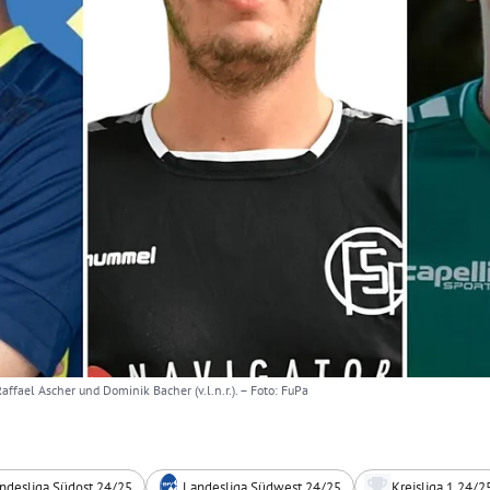
 Raffael Ascher und Dominik Bacher (v.l.n.r.).
– Foto: FuPa
ndesliga Südost 24/25
Landesliga Südwest 24/25
Kreisliga 1 24/2