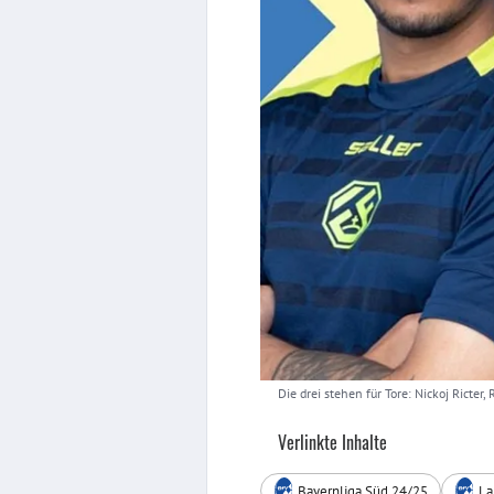
Die drei stehen für Tore: Nickoj Ricter,
Verlinkte Inhalte
Bayernliga Süd 24/25
La