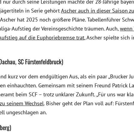
 nur durch seine Leistungen machte der 28-Jährige bayer
ägertiteln in Serie gehört
Ascher auch in dieser Saison zu
: Ascher hat 2025 noch größere Pläne. Tabellenführer Schw
liga-Aufstieg der Vereinsgeschichte träumen. Auch,
wenn 
Aufstieg auf die Euphoriebremse trat
, Ascher spielte sich
Dachau, SC Fürstenfeldbruck)
and kurz vor dem endgültigen Aus, als ein paar „Brucker J
en einhauchten. Gemeinsam mit seinem Freund Patrick L
ramt beim SCF – trotz unklarer Zukunft. „Für uns war klar
r zu seinem Wechsel
. Bisher geht der Plan voll auf: Fürsten
ell ungeschlagen an.
berg)