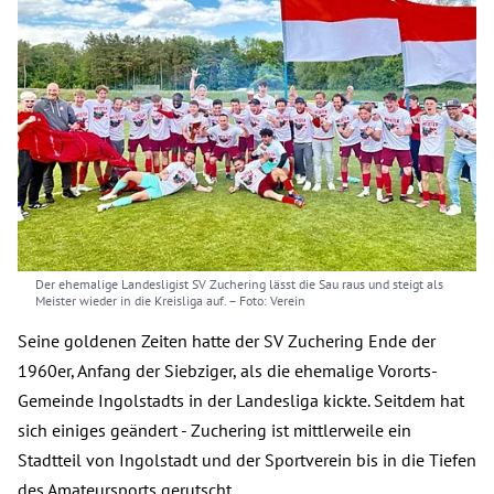
Der ehemalige Landesligist SV Zuchering lässt die Sau raus und steigt als
Meister wieder in die Kreisliga auf.
– Foto: Verein
Seine goldenen Zeiten hatte der SV Zuchering Ende der
1960er, Anfang der Siebziger, als die ehemalige Vororts-
Gemeinde Ingolstadts in der Landesliga kickte. Seitdem hat
sich einiges geändert - Zuchering ist mittlerweile ein
Stadtteil von Ingolstadt und der Sportverein bis in die Tiefen
des Amateursports gerutscht.