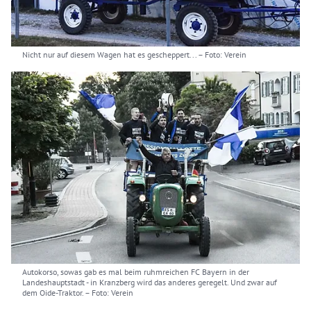
Nicht nur auf diesem Wagen hat es gescheppert...
– Foto: Verein
Autokorso, sowas gab es mal beim ruhmreichen FC Bayern in der
Landeshauptstadt - in Kranzberg wird das anderes geregelt. Und zwar auf
dem Oide-Traktor.
– Foto: Verein