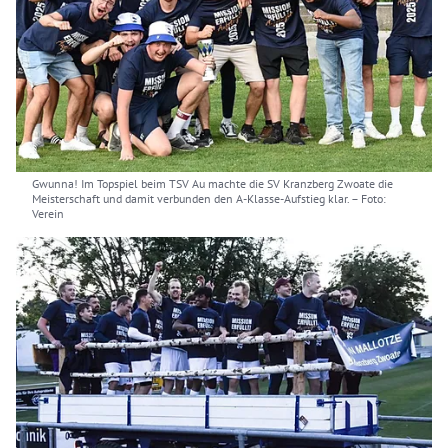
Gwunna! Im Topspiel beim TSV Au machte die SV Kranzberg Zwoate die
Meisterschaft und damit verbunden den A-Klasse-Aufstieg klar.
– Foto:
Verein