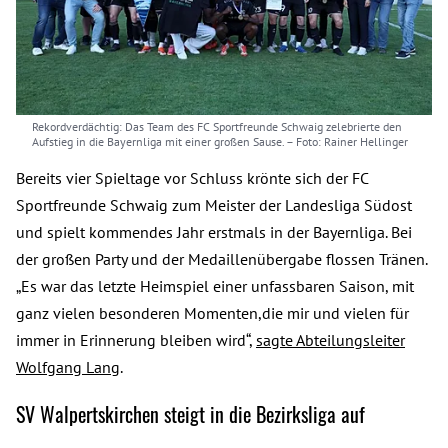
Rekordverdächtig: Das Team des FC Sportfreunde Schwaig zelebrierte den
Aufstieg in die Bayernliga mit einer großen Sause.
– Foto: Rainer Hellinger
Bereits vier Spieltage vor Schluss krönte sich der FC
Sportfreunde Schwaig zum Meister der Landesliga Südost
und spielt kommendes Jahr erstmals in der Bayernliga. Bei
der großen Party und der Medaillenübergabe flossen Tränen.
„Es war das letzte Heimspiel einer unfassbaren Saison, mit
ganz vielen besonderen Momenten,die mir und vielen für
immer in Erinnerung bleiben wird“,
sagte Abteilungsleiter
Wolfgang Lang
.
SV Walpertskirchen steigt in die Bezirksliga auf