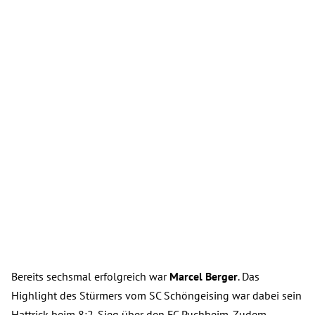
Bereits sechsmal erfolgreich war
Marcel Berger
. Das
Highlight des Stürmers vom SC Schöngeising war dabei sein
Hattrick beim 8:2-Sieg über den FC Puchheim. Zudem