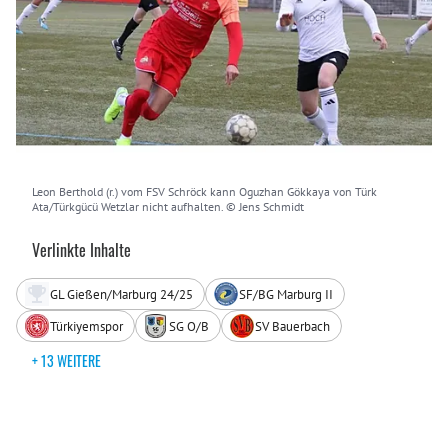
Leon Berthold (r.) vom FSV Schröck kann Oguzhan Gökkaya von Türk
Ata/Türkgücü Wetzlar nicht aufhalten. © Jens Schmidt
Verlinkte Inhalte
GL Gießen/Marburg 24/25
SF/BG Marburg II
Türkiyemspor
SG O/B
SV Bauerbach
+ 13 WEITERE