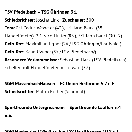
TSV Pfedelbach – TSG Öhringen 3:1
Schiedsrichter:
Joscha Link -
Zuschauer:
500
Tore:
0:1 Cedric Weyreter (43.), 1:1 Jann Baust (55.
Handelfmeter), 2:1 Nico Hütter (83.), 3:1 Jann Baust (90.+2)
Gelb-Rot:
Maximilian Egner (26./TSG Öhringen/Foulspiel)
Gelb-Rot:
Kaan Uzuner (85./TSV Pfedelbach/)
Besondere Vorkommnisse:
Sebastian Hack (TSV Pfedelbach)
scheitert mit Handelfmeter an Torwart (37.).
SGM MassenbachHausen – FC Union Heilbronn 5:7 n.E.
Schiedsrichter:
Malon Körber (Schöntal)
Sportfreunde Untergriesheim – Sportfreunde Lauffen 5:4
n.E.
SGM Niedernhall/Weißbach – TSV Hardthausen 10:9 n.E.