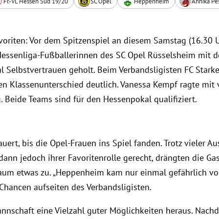
Fr.-VL Hessen Süd 19/20
SC Opel
Heppenheim
Annika Pe
avoriten: Vor dem Spitzenspiel an diesem Samstag (16.30 
Hessenliga-Fußballerinnen des SC Opel Rüsselsheim mit
l Selbstvertrauen geholt. Beim Verbandsligisten FC Star
den Klassenunterschied deutlich. Vanessa Kempf ragte mit 
. Beide Teams sind für den Hessenpokal qualifiziert.
uert, bis die Opel-Frauen ins Spiel fanden. Trotz vieler Au
dann jedoch ihrer Favoritenrolle gerecht, drängten die Ga
aum etwas zu. „Heppenheim kam nur einmal gefährlich vor
hancen aufseiten des Verbandsligisten.
Mannschaft eine Vielzahl guter Möglichkeiten heraus. Nach