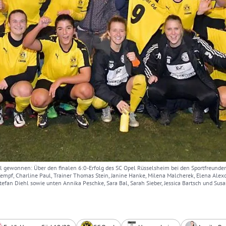
l gewonnen: Über den finalen 6:0-Erfolg des SC Opel Rüsselsheim bei den Sportfreunden
empf, Charline Paul, Trainer Thomas Stein, Janine Hanke, Milena Malcherek, Elena Alexop
 Stefan Diehl sowie unten Annika Peschke, Sara Bal, Sarah Sieber, Jessica Bartsch und Su