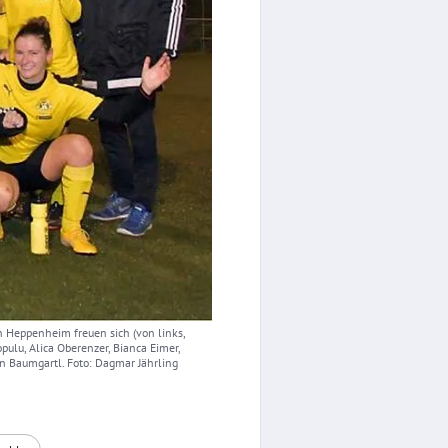
 Heppenheim freuen sich (von links,
ulu, Alica Oberenzer, Bianca Eimer,
san Baumgartl. Foto: Dagmar Jährling