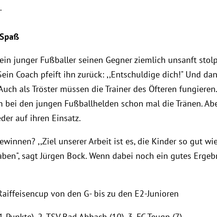
.
 Spaß
 ein junger Fußballer seinen Gegner ziemlich unsanft stol
in Coach pfeift ihn zurück: ,,Entschuldige dich!" Und dan
Auch als Tröster müssen die Trainer des Öfteren fungiere
n bei den jungen Fußballhelden schon mal die Tränen. Ab
der auf ihren Einsatz.
ewinnen? ,,Ziel unserer Arbeit ist es, die Kinder so gut 
aben", sagt Jürgen Bock. Wenn dabei noch ein gutes Ergeb
aiffeisencup von den G- bis zu den E2-Junioren
1 Punkte), 2. TSV Bad Abbach (10), 3. FC Teugn (7).