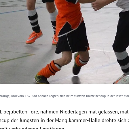
 orange) und vom TSV Bad Abbach legten sich beim fünften Raiffeisencup in der Josef-Ma
, bejubelten Tore, nahmen Niederlagen mal gelassen, mal
encup der Jüngsten in der Manglkammer-Halle drehte sic
amit verbundenen Emotionen.