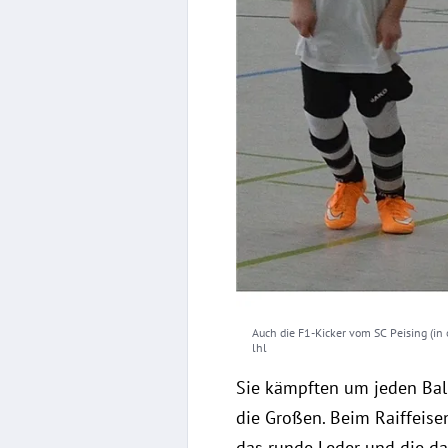
Auch die F1-Kicker vom SC Peising (in
lhl
Sie kämpften um jeden Ball
die Großen. Beim Raiffeis
das runde Leder und die d