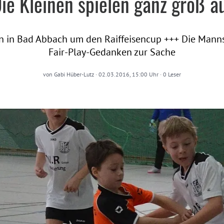
ie Kleinen spielen ganz groß a
 in Bad Abbach um den Raiffeisencup +++ Die Mann
Fair-Play-Gedanken zur Sache
von
Gabi Hüber-Lutz
·
02.03.2016, 15:00 Uhr
·
0
Leser