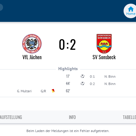
Home
0
:
2
VfL Jüchen
SV Sonsbeck
Highlights
17'
0:1
N. Binn
44'
0:2
N. Binn
62'
G. Multari
G/R
AUFSTELLUNG
INFO
TABELL
Beim Laden der Meldungen ist ein Fehler aufgetreten.