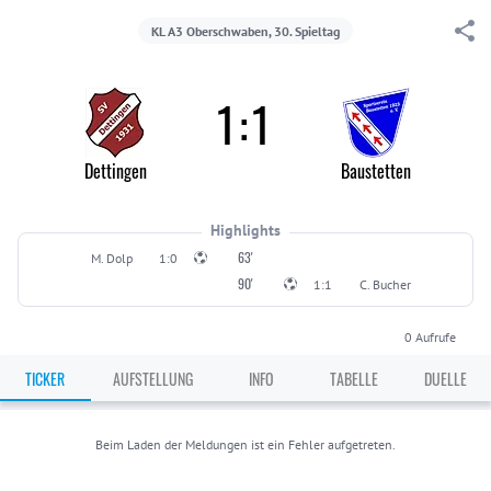
KL A3 Oberschwaben, 30. Spieltag
1
:
1
Dettingen
Baustetten
Highlights
63'
M. Dolp
1:0
90'
1:1
C. Bucher
0
Aufrufe
TICKER
AUFSTELLUNG
INFO
TABELLE
DUELLE
Beim Laden der Meldungen ist ein Fehler aufgetreten.