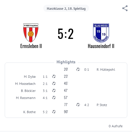
Harzklasse 2, 18. Spieltag
5
:
2
Ermsleben II
Hausneindorf II
Highlights
20'
0:1
R. Hüttepohl
23'
M. Dyba
1:1
45'
M. Moosebach
2:1
47'
B. Böckler
3:1
57'
M. Rassmann
4:1
77'
4:2
P. Stotz
90'
K. Bothe
5:2
0
Aufrufe