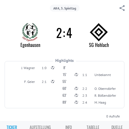
AK4, 3. Spieltag
2
:
4
Egenhausen
SG Hohlach
Highlights
8'
J. Wagner
1:0
15'
1:1
Unbekannt
55'
F. Geier
2:1
60'
2:2
O. Oberndörfer
63'
2:3
R. Bößendörfer
89'
2:4
M. Haag
0
Aufrufe
TICKER
AUFSTELLUNG
INFO
TABELLE
DUELLE