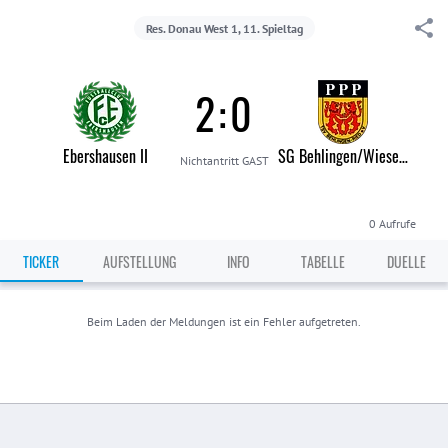
Res. Donau West 1, 11. Spieltag
2
:
0
Ebershausen II
SG Behlingen/Wiesenbach II
Nichtantritt GAST
0
Aufrufe
TICKER
AUFSTELLUNG
INFO
TABELLE
DUELLE
Beim Laden der Meldungen ist ein Fehler aufgetreten.