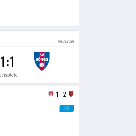
04.08.2026
1
:
1
estspiele
1
2
60'