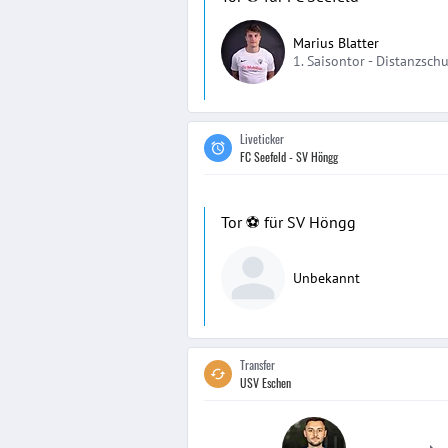
Marius Blatter
1. Saisontor -
Distanzschu
Liveticker
FC Seefeld - SV Höngg
Tor ⚽️ für SV Höngg
Unbekannt
Transfer
USV Eschen