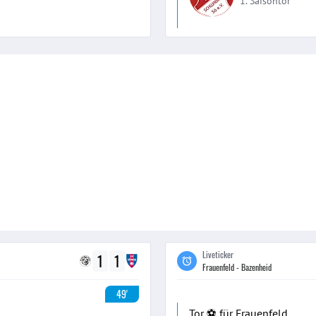
1. Saisontor
Liveticker
1
1
Frauenfeld - Bazenheid
49'
Tor ⚽️ für Frauenfeld