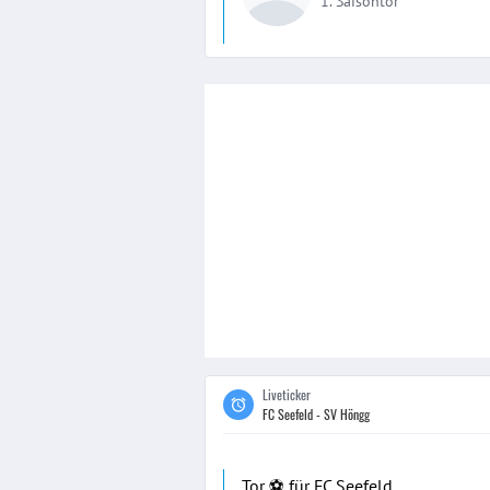
1. Saisontor
Liveticker
FC Seefeld - SV Höngg
Tor ⚽️ für FC Seefeld