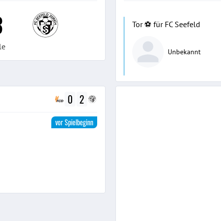
3
Tor ⚽️ für FC Seefeld
le
Unbekannt
0
2
vor Spielbeginn