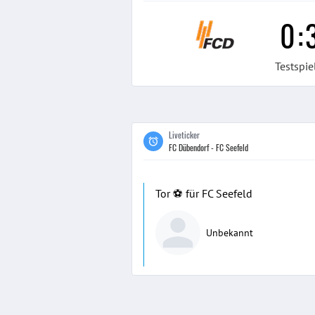
0
:
Testspie
Liveticker
FC Dübendorf - FC Seefeld
Tor ⚽️ für FC Seefeld
Unbekannt