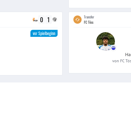
Transfer
0
1
FC Töss
vor Spielbeginn
Ha
von
FC Tö