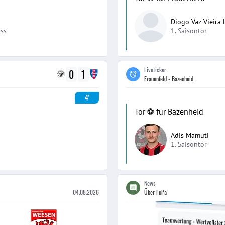
Diogo Vaz Vieira 
ss
1. Saisontor
Liveticker
0
1
Frauenfeld - Bazenheid
4'
Tor ⚽️ für Bazenheid
Adis Mamuti
1. Saisontor
News
04.08.2026
Über FuPa