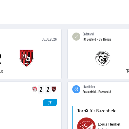
Endstand
05.08.2026
FC Seefeld - SV Höngg
2
le
T
Liveticker
2
2
Frauenfeld - Bazenheid
77'
Tor ⚽️ für Bazenheid
Louis Henkel