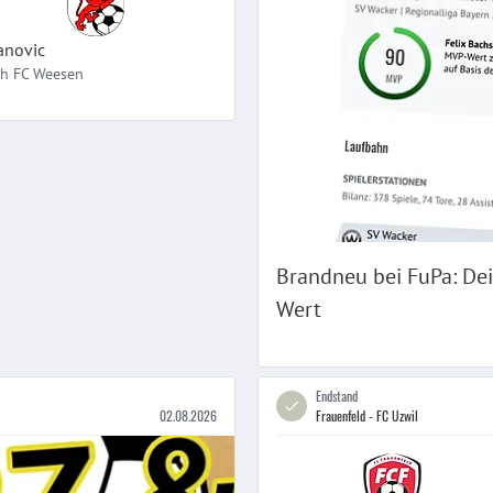
anovic
ch
FC Weesen
Brandneu bei FuPa: Dei
Wert
Endstand
02.08.2026
Frauenfeld - FC Uzwil