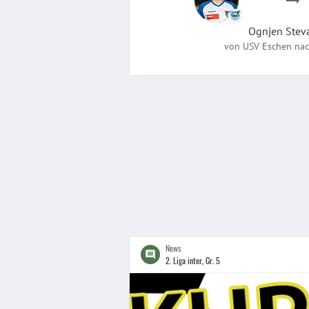
Ognjen
Stev
von
USV Eschen
na
News
2. Liga inter, Gr. 5