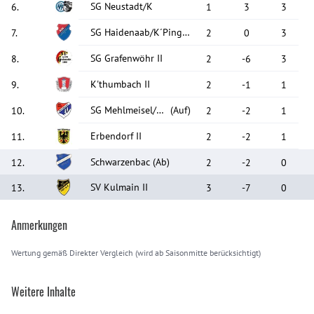
SG Neustadt/K
6
.
1
3
3
SG Haidenaab/K´Pingarten II II
7
.
2
0
3
SG Grafenwöhr II
8
.
2
-6
3
K'thumbach II
9
.
2
-1
1
SG Mehlmeisel/Fichtelberg
(Auf)
10
.
2
-2
1
Erbendorf II
11
.
2
-2
1
Schwarzenbac
(Ab)
12
.
2
-2
0
SV Kulmain II
13
.
3
-7
0
Anmerkungen
Wertung gemäß Direkter Vergleich (wird ab Saisonmitte berücksichtigt)
Weitere Inhalte