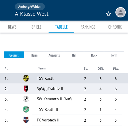
Amberg/Weiden
A-Klasse West
NEWS
SPIELE
TABELLE
RANKINGS
CHRONIK
Gesamt
Heim
Auswärts
Hin
Rück
Form
Team
Pl.
Sp.
Diff.
Pkt.
TSV Kastl
1
.
2
6
6
SpVggTrabitz II
2
.
2
4
6
SW Kemnath II
(Auf)
3
.
2
3
6
TSV Reuth II
4
.
2
1
4
FC Vorbach II
5
.
2
3
3