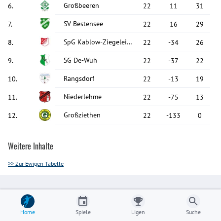
Großbeeren
6
.
22
11
31
SV Bestensee
7
.
22
16
29
SpG Kablow-Ziegelei/Senzig
8
.
22
-34
26
SG De-Wuh
9
.
22
-37
22
Rangsdorf
10
.
22
-13
19
Niederlehme
11
.
22
-75
13
Großziethen
12
.
22
-133
0
Weitere Inhalte
>> Zur Ewigen Tabelle
Home
Spiele
Ligen
Suche