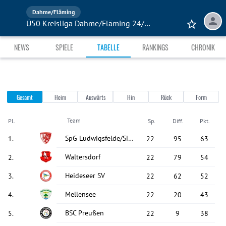
Dahme/Fläming
Ü50 Kreisliga Dahme/Fläming 24/25
NEWS
SPIELE
TABELLE
RANKINGS
CHRONIK
Gesamt
Heim
Auswärts
Hin
Rück
Form
Team
Pl.
Sp.
Diff.
Pkt.
SpG Ludwigsfelde/Siethen
1
.
22
95
63
Waltersdorf
2
.
22
79
54
Heideseer SV
3
.
22
62
52
Mellensee
4
.
22
20
43
BSC Preußen
5
.
22
9
38