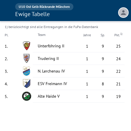
U10 Ost Gelb Rückrunde München
Ewige Tabelle
1) berücksichtigt sind alle Eintragungen in die FuPa-Datenbank
1)
Team
Pl.
Jahre
Sp.
Pkt.
Unterföhring II
1
.
1
9
25
Trudering II
2
.
1
9
24
N. Lerchenau IV
3
.
1
9
22
ESV Freimann IV
4
.
1
8
21
Alte Haide V
5
.
1
9
19