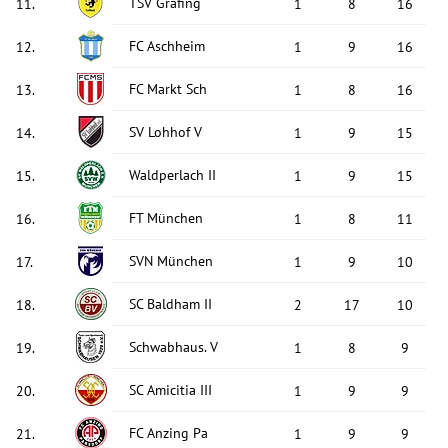
TSV Grafing
11
.
1
8
16
FC Aschheim
12
.
1
9
16
FC Markt Sch
13
.
1
8
16
SV Lohhof V
14
.
1
9
15
Waldperlach II
15
.
1
9
15
FT München
16
.
1
8
11
SVN München
17
.
1
9
10
SC Baldham II
18
.
2
17
10
Schwabhaus. V
19
.
1
8
9
SC Amicitia III
20
.
1
9
9
FC Anzing Pa
21
.
1
9
9