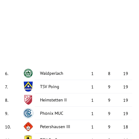
Waldperlach
6
.
1
8
19
TSV Poing
7
.
1
9
19
Heimstetten II
8
.
1
9
19
Phönix MUC
9
.
1
9
19
Petershausen III
10
.
1
9
18