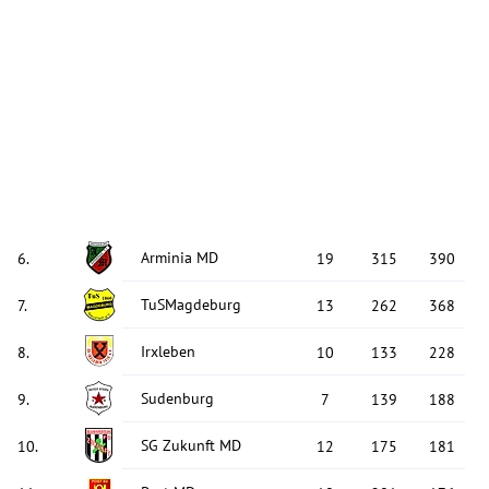
Arminia MD
6
.
19
315
390
TuSMagdeburg
7
.
13
262
368
Irxleben
8
.
10
133
228
Sudenburg
9
.
7
139
188
SG Zukunft MD
10
.
12
175
181