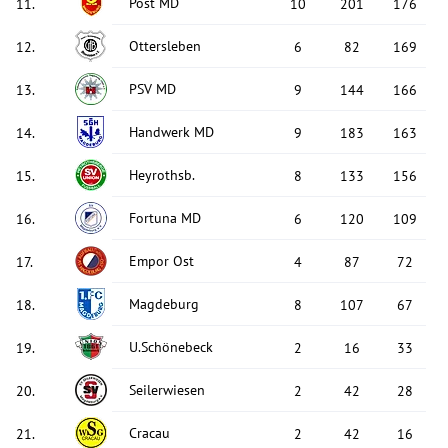
Post MD
11
.
10
201
176
Ottersleben
12
.
6
82
169
PSV MD
13
.
9
144
166
Handwerk MD
14
.
9
183
163
Heyrothsb.
15
.
8
133
156
Fortuna MD
16
.
6
120
109
Empor Ost
17
.
4
87
72
Magdeburg
18
.
8
107
67
U.Schönebeck
19
.
2
16
33
Seilerwiesen
20
.
2
42
28
Cracau
21
.
2
42
16