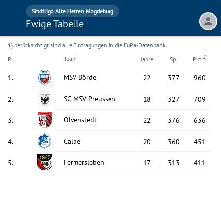
Stadtliga Alte Herren Magdeburg
Ewige Tabelle
1) berücksichtigt sind alle Eintragungen in die FuPa-Datenbank
1)
Team
Pl.
Jahre
Sp.
Pkt.
MSV Börde
1
.
22
377
960
SG MSV Preussen
2
.
18
327
709
Olvenstedt
3
.
22
376
636
Calbe
4
.
20
360
451
Fermersleben
5
.
17
313
411