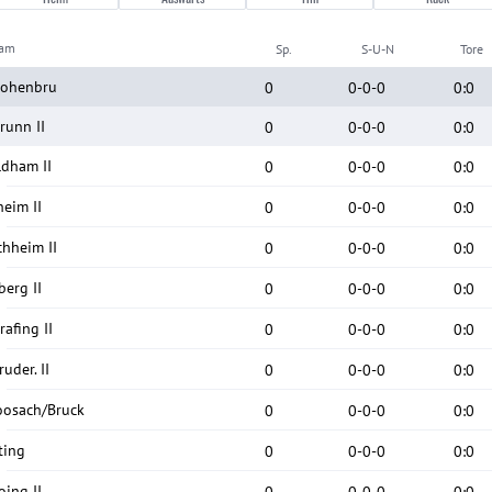
eam
Sp.
S-U-N
Tore
Hohenbru
0
0
-
0
-
0
0
:
0
runn II
0
0
-
0
-
0
0
:
0
ldham II
0
0
-
0
-
0
0
:
0
heim II
0
0
-
0
-
0
0
:
0
chheim II
0
0
-
0
-
0
0
:
0
berg II
0
0
-
0
-
0
0
:
0
afing II
0
0
-
0
-
0
0
:
0
uder. II
0
0
-
0
-
0
0
:
0
osach/Bruck
0
0
-
0
-
0
0
:
0
ting
0
0
-
0
-
0
0
:
0
oing II
0
0
-
0
-
0
0
:
0