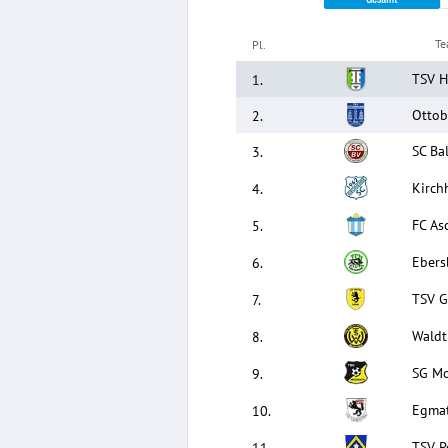
T
Pl.
TSV 
1
.
Ottob
2
.
SC Ba
3
.
Kirch
4
.
FC As
5
.
Ebers
6
.
TSV Gr
7
.
Waldtr
8
.
SG Mo
9
.
Egma
10
.
TSV P
11
.