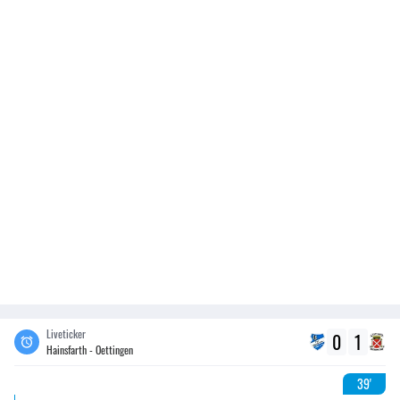
Liveticker
0
1
Hainsfarth - Oettingen
39'