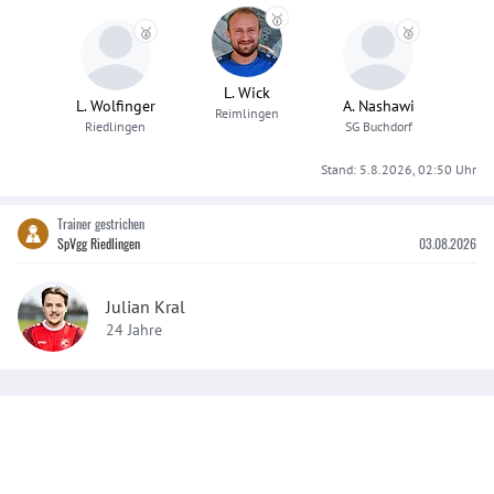
🥇
🥈
🥉
L. Wick
L. Wolfinger
A. Nashawi
Reimlingen
Riedlingen
SG Buchdorf
Stand:
5.8.2026, 02:50
Uhr
Trainer gestrichen
SpVgg Riedlingen
03.08.2026
Julian Kral
24 Jahre