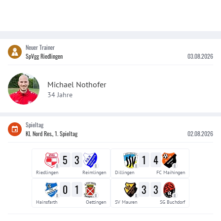
Neuer Trainer
SpVgg Riedlingen
03.08.2026
Michael Nothofer
34 Jahre
Spieltag
KL Nord Res., 1. Spieltag
02.08.2026
5
3
1
4
II
II
II
II
Riedlingen
Reimlingen
Dillingen
FC Maihingen
0
1
3
3
II
II
II
II
Hainsfarth
Oettingen
SV Mauren
SG Buchdorf