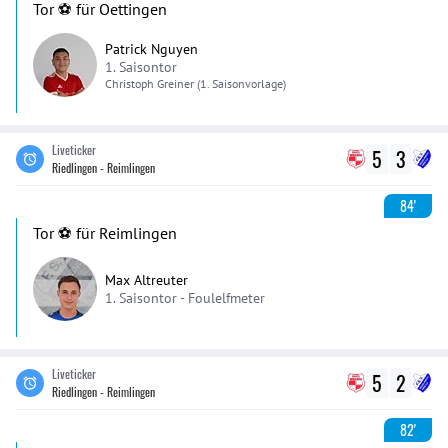
Tor ⚽️ für Oettingen
Patrick Nguyen
1. Saisontor
Christoph
Greiner
(1. Saisonvorlage)
Liveticker
5
3
Riedlingen - Reimlingen
84'
Tor ⚽️ für Reimlingen
Max Altreuter
1. Saisontor -
Foulelfmeter
Liveticker
5
2
Riedlingen - Reimlingen
82'