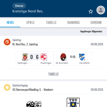
Donau
Kreisliga Nord Res.
NEWS
SPIELE
TABELLE
RANKINGS
CHRONIK
Spieltag
KL Nord Res., 2. Spieltag
09.08.2026
0
6
11:15
II
II
II
II
Oettingen
Riedlingen
SG Buchdorf
Hainsfarth
TABELLE
Spielverlegung
SG Ebermergen/Mündling-S. - Monheim
09.08.2026