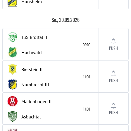
Hunsheim
So., 20.09.2026
TuS Bröltal
II
09:00
PUSH
Hochwald
Bielstein
II
11:00
PUSH
Nümbrecht
III
Marienhagen
II
11:00
PUSH
Asbachtal