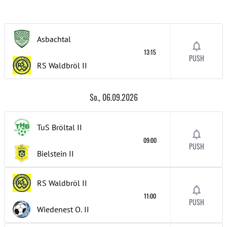
Asbachtal
13:15
PUSH
RS Waldbröl
II
So., 06.09.2026
TuS Bröltal
II
09:00
PUSH
Bielstein
II
RS Waldbröl
II
11:00
PUSH
Wiedenest O.
II