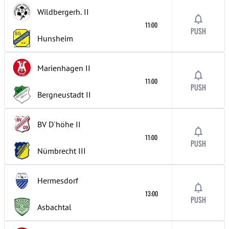
Wildbergerh.
II
11:00
PUSH
Hunsheim
Marienhagen
II
11:00
PUSH
Bergneustadt
II
BV D´höhe
II
11:00
PUSH
Nümbrecht
III
Hermesdorf
13:00
PUSH
Asbachtal