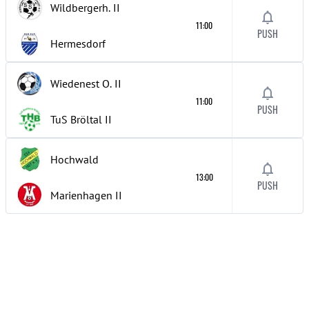
Wildbergerh.
II
11:00
PUSH
Hermesdorf
Wiedenest O.
II
11:00
PUSH
TuS Bröltal
II
Hochwald
13:00
PUSH
Marienhagen
II