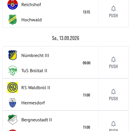
Reichshof
13:15
PUSH
Hochwald
So., 13.09.2026
Nümbrecht
III
09:00
PUSH
TuS Bröltal
II
RS Waldbröl
II
11:00
PUSH
Hermesdorf
Bergneustadt
II
11:00
PUSH