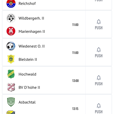
Reichshof
Wildbergerh.
II
11:00
PUSH
Marienhagen
II
Wiedenest O.
II
11:00
PUSH
Bielstein
II
Hochwald
13:00
PUSH
BV D´höhe
II
Asbachtal
13:15
PUSH