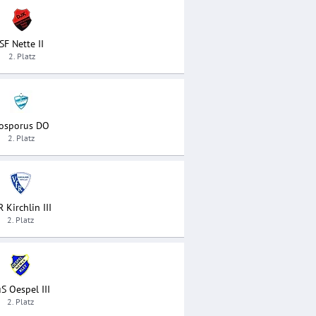
SF Nette II
2. Platz
osporus DO
2. Platz
R Kirchlin III
2. Platz
S Oespel III
2. Platz