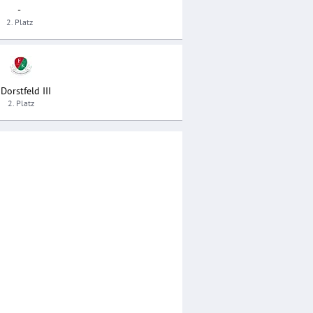
-
2. Platz
 Dorstfeld III
2. Platz