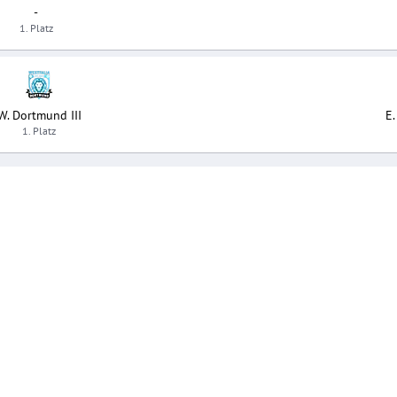
-
1. Platz
W. Dortmund III
E.
1. Platz