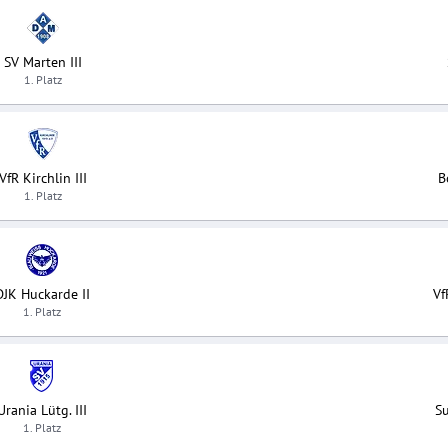
SV Marten III
1. Platz
VfR Kirchlin III
B
1. Platz
DJK Huckarde II
Vf
1. Platz
Urania Lütg. III
Su
1. Platz