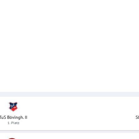
TuS Bövingh. II
S
1. Platz