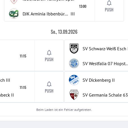
13:00
PUSH
DJK Arminia Ibbenbüren
III
So., 13.09.2026
SV Schwarz-Weiß Esch
11:15
PUSH
SV Westfalia 07 H
ich
III
SV Dickenberg
II
11:15
PUSH
nbeck
II
SV Germania Schale 63
Beim Laden ist ein Fehler aufgetreten.