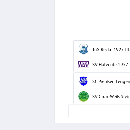
TuS Recke 1927
III
SV Halverde 1957
SC Preußen Lenger
SV Grün-Weiß Stei