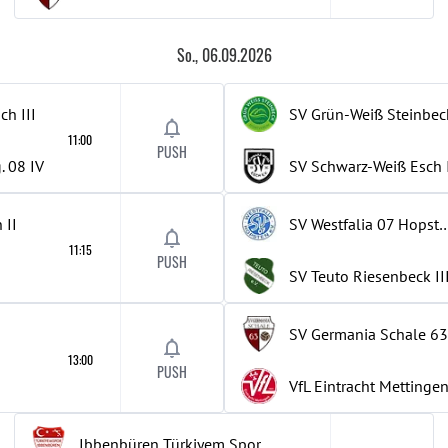
So., 06.09.2026
ich
III
SV Grün-Weiß Steinbec
11:00
PUSH
. 08
IV
SV Schwarz-Weiß Esch
n
II
SV Westfalia 07 H
11:15
PUSH
SV Teuto Riesenbeck
II
SV Germania Schale 63
13:00
PUSH
VfL Eintracht Mettinge
Ibbenbüren Türkiyem Spor