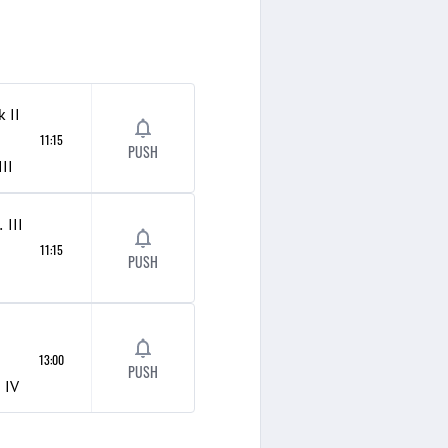
k
II
11:15
PUSH
III
opsten
III
11:15
PUSH
I
13:00
PUSH
n
IV