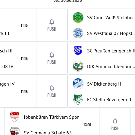
SV Grün-Weiß Steinbec
11:15
PUSH
ck
III
SV Westfalia 07 H
sch
III
SC Preußen Lengerich
I
11:15
PUSH
. 08
IV
DJK Arminia Ibbenbüren
ingen
IV
SV Dickenberg
II
11:15
PUSH
FC Stella Bevergern
II
Ibbenbüren Türkiyem Spor
13:00
PUSH
SV Germania Schale 63