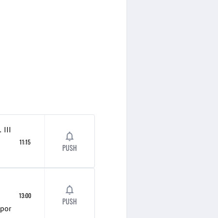
opsten
III
11:15
PUSH
13:00
PUSH
Spor