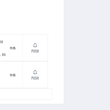
III
11:15
PUSH
opsten
III
11:15
PUSH