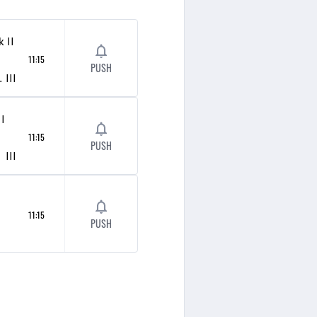
k
II
11:15
PUSH
opsten
III
II
11:15
PUSH
III
11:15
PUSH