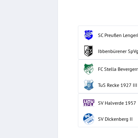
SC Preußen Lenger
Ibbenbürener SpVg
FC Stella Beverger
TuS Recke 1927
III
SV Halverde 1957
SV Dickenberg
II