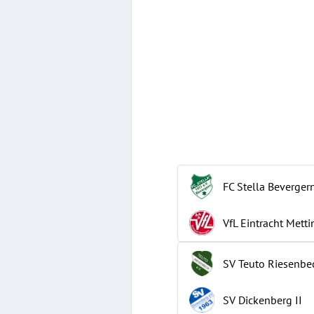
FC Stella Beverger
VfL Eintracht Mett
SV Teuto Riesenbe
SV Dickenberg
II