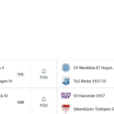
n
II
SV Westfalia 07 H
11:15
PUSH
ingen
IV
TuS Recke 1927
III
ck
III
SV Halverde 1957
13:00
PUSH
Ibbenbüren Türkiyem 