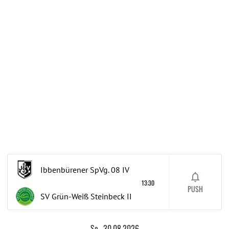
Ibbenbürener SpVg. 08
IV
13:30
PUSH
SV Grün-Weiß Steinbeck
II
So., 30.08.2026