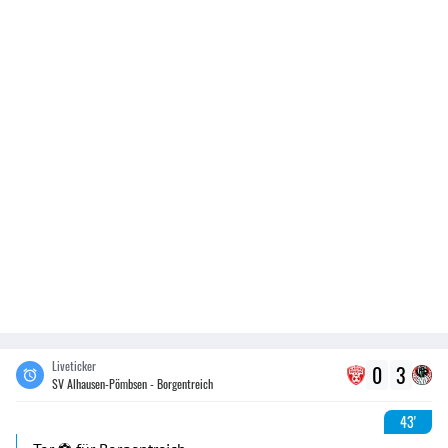
Liveticker
0
3
SV Alhausen-Pömbsen - Borgentreich
43'