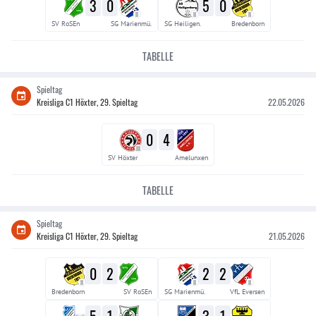
3
0
5
0
II
II
II
SV RoSEn
SG Marienmü.
SG Heiligen.
Bredenborn
TABELLE
Spieltag
Kreisliga C1 Höxter, 29. Spieltag
22.05.2026
0
4
III
SV Höxter
Amelunxen
TABELLE
Spieltag
Kreisliga C1 Höxter, 29. Spieltag
21.05.2026
0
2
2
2
II
II
II
Bredenborn
SV RoSEn
SG Marienmü.
VfL Eversen
5
1
3
1