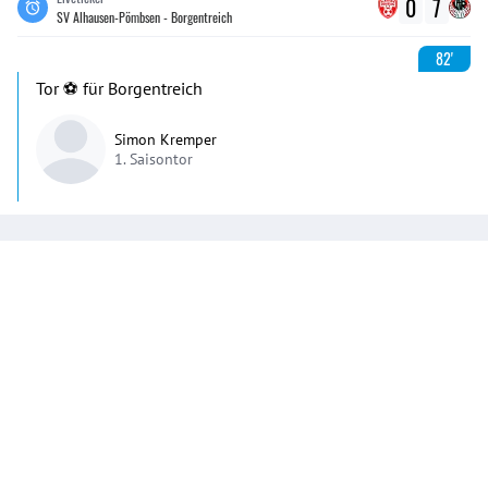
0
7
SV Alhausen-Pömbsen - Borgentreich
82'
Tor ⚽️ für Borgentreich
Simon Kremper
1. Saisontor