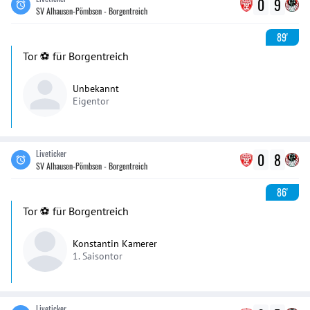
0
9
SV Alhausen-Pömbsen - Borgentreich
89'
Tor ⚽️ für Borgentreich
Unbekannt
Eigentor
Liveticker
0
8
SV Alhausen-Pömbsen - Borgentreich
86'
Tor ⚽️ für Borgentreich
Konstantin Kamerer
1. Saisontor
Liveticker