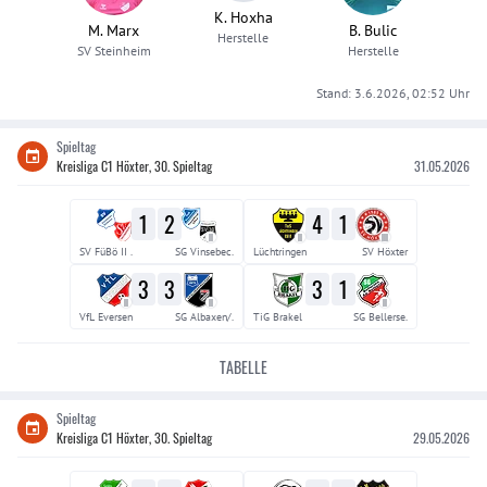
K. Hoxha
M. Marx
B. Bulic
Herstelle
SV Steinheim
Herstelle
Stand:
3.6.2026, 02:52
Uhr
Spieltag
Kreisliga C1 Höxter, 30. Spieltag
31.05.2026
1
2
4
1
II
II
III
SV FüBö II .
SG Vinsebec.
Lüchtringen
SV Höxter
3
3
3
1
II
II
II
VfL Eversen
SG Albaxen/.
TiG Brakel
SG Bellerse.
TABELLE
Spieltag
Kreisliga C1 Höxter, 30. Spieltag
29.05.2026