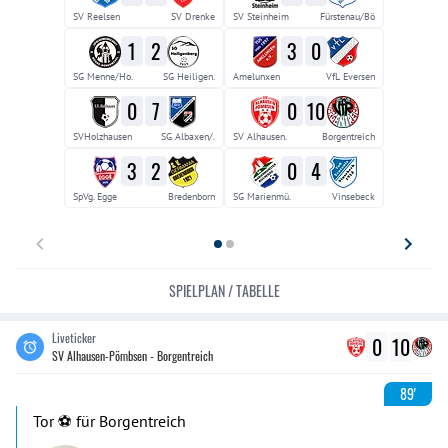
SV Reelsen
SV Drenke
SV Steinheim
Fürstenau/Bö
1
2
3
0
SG Menne/Ho.
SG Heiligen.
Amelunxen
VfL Eversen
0
7
0
10
SVHolzhausen
SG Albaxen/.
SV Alhausen.
Borgentreich
3
2
0
4
SpVg. Egge
Bredenborn
SG Marienmü.
Vinsebeck
SPIELPLAN / TABELLE
Liveticker
0
10
SV Alhausen-Pömbsen - Borgentreich
89'
Tor ⚽️ für Borgentreich