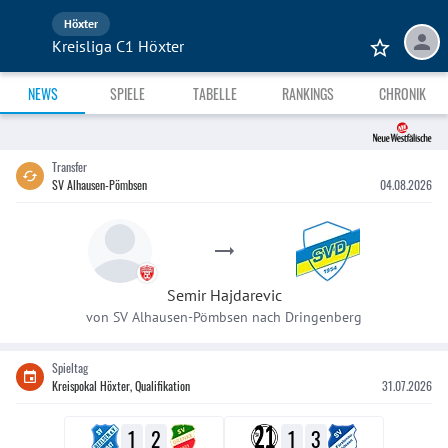
Höxter
Kreisliga C1 Höxter
NEWS
SPIELE
TABELLE
RANKINGS
CHRONIK
Transfer
SV Alhausen-Pömbsen
04.08.2026
Semir
Hajdarevic
von
SV Alhausen-Pömbsen
nach
Dringenberg
Spieltag
Kreispokal Höxter, Qualifikation
31.07.2026
1
2
1
3