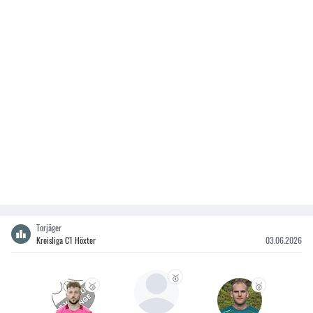
Torjäger
Kreisliga C1 Höxter
03.06.2026
🥇
🥈
🥉