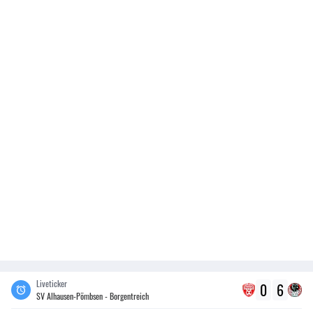
Liveticker
0
6
SV Alhausen-Pömbsen - Borgentreich