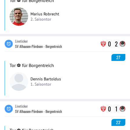
Tor ⚽️ für Borgentreich
Marius Robrecht
2. Saisontor
Liveticker
0
2
SV Alhausen-Pömbsen - Borgentreich
27'
Tor ⚽️ für Borgentreich
Dennis Bartoldus
1. Saisontor
Liveticker
0
1
SV Alhausen-Pömbsen - Borgentreich
23'