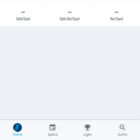
–
–
–
Gelb/Spiel
Gelb-Rot/Spiel
Rot/Spiel
Home
Spiele
Ligen
Suche