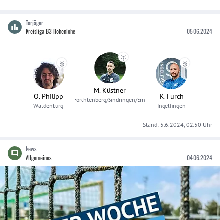
Torjäger
Kreisliga B3 Hohenlohe
05.06.2024
🥇
🥈
🥉
M. Küstner
O. Philipp
K. Furch
SGM Forchtenberg/Sindringen/Ernsbach
Waldenburg
Ingelfingen
Stand:
5.6.2024, 02:50
Uhr
News
Allgemeines
04.06.2024