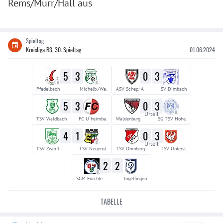
Rems/Murr/Hall aus
Spieltag
Kreisliga B3, 30. Spieltag
01.06.2024
5
3
0
3
II
II
Pfedelbach
Michelb./Wa.
ASV Schep.-A
SV Dimbach
5
3
0
3
II
Urteil
TSV Waldbach
FC U`heimba.
Waldenburg
SG TSV Hohe.
4
1
0
3
II
Urteil
TSV Zweifli.
TSV Neuenst.
TSV Ohrnberg
TSV Unterst.
2
2
II
SGM Forchte.
Ingelfingen
TABELLE