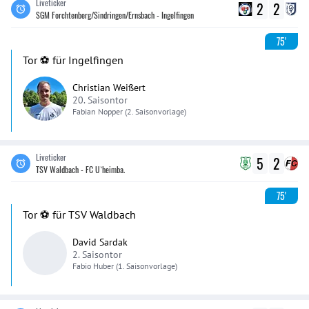
Liveticker
2
2
SGM Forchtenberg/Sindringen/Ernsbach - Ingelfingen
75'
Tor ⚽️ für Ingelfingen
Christian Weißert
20. Saisontor
Fabian
Nopper
(2. Saisonvorlage)
Liveticker
5
2
TSV Waldbach - FC U`heimba.
75'
Tor ⚽️ für TSV Waldbach
David Sardak
2. Saisontor
Fabio
Huber
(1. Saisonvorlage)