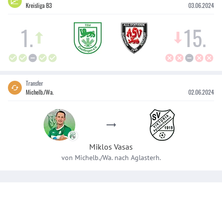
Kreisliga B3
03.06.2024
1
.
15
.
Transfer
Michelb./Wa.
02.06.2024
Miklos
Vasas
von
Michelb./Wa.
nach
Aglasterh.