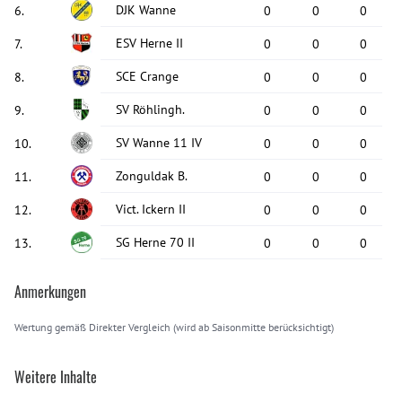
DJK Wanne
6
.
0
0
0
ESV Herne II
7
.
0
0
0
SCE Crange
8
.
0
0
0
SV Röhlingh.
9
.
0
0
0
SV Wanne 11 IV
10
.
0
0
0
Zonguldak B.
11
.
0
0
0
Vict. Ickern II
12
.
0
0
0
SG Herne 70 II
13
.
0
0
0
Anmerkungen
Wertung gemäß Direkter Vergleich (wird ab Saisonmitte berücksichtigt)
Weitere Inhalte