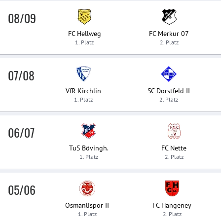
08/09
FC Hellweg
FC Merkur 07
1. Platz
2. Platz
07/08
VfR Kirchlin
SC Dorstfeld II
1. Platz
2. Platz
06/07
TuS Bövingh.
FC Nette
1. Platz
2. Platz
05/06
Osmanlispor II
FC Hangeney
1. Platz
2. Platz