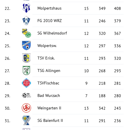
Molpertshaus
22
.
15
349
408
FG 2010 WRZ
23
.
11
246
379
SG Wilhelmsdorf
24
.
12
320
367
Wolpertsw.
25
.
12
297
336
TSV Erisk.
26
.
11
293
320
TSG Ailingen
27
.
10
268
293
TSVFischbac
28
.
9
218
281
Bad Wurzach
29
.
7
188
280
Weingarten II
30
.
13
342
243
SG Baienfurt II
31
.
11
291
236