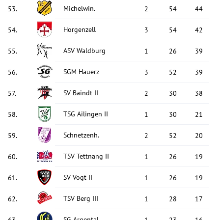
Michelwin.
53
.
2
54
44
Horgenzell
54
.
3
54
42
ASV Waldburg
55
.
1
26
39
SGM Hauerz
56
.
3
52
39
SV Baindt II
57
.
2
30
38
TSG Ailingen II
58
.
1
30
21
Schnetzenh.
59
.
2
52
20
TSV Tettnang II
60
.
1
26
19
SV Vogt II
61
.
1
26
19
TSV Berg III
62
.
1
28
17
SG Argental
63
.
1
23
16