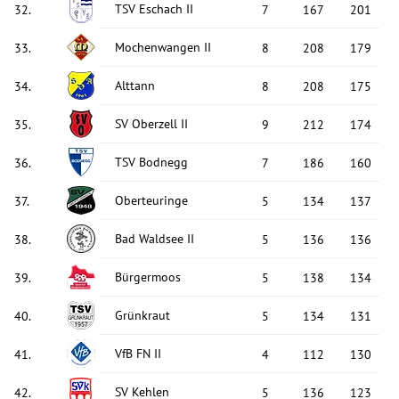
TSV Eschach II
32
.
7
167
201
Mochenwangen II
33
.
8
208
179
Alttann
34
.
8
208
175
SV Oberzell II
35
.
9
212
174
TSV Bodnegg
36
.
7
186
160
Oberteuringe
37
.
5
134
137
Bad Waldsee II
38
.
5
136
136
Bürgermoos
39
.
5
138
134
Grünkraut
40
.
5
134
131
VfB FN II
41
.
4
112
130
SV Kehlen
42
.
5
136
123