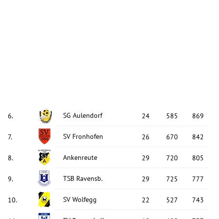
SG Aulendorf
6
.
24
585
869
SV Fronhofen
7
.
26
670
842
Ankenreute
8
.
29
720
805
TSB Ravensb.
9
.
29
725
777
SV Wolfegg
10
.
22
527
743