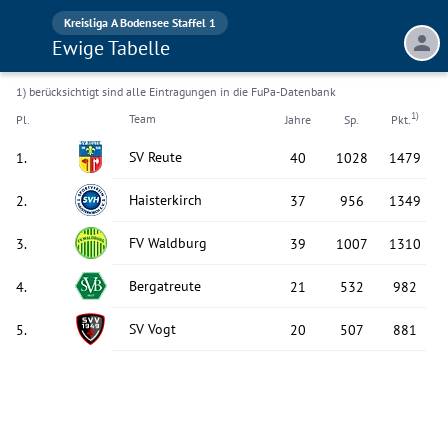
Kreisliga A Bodensee Staffel 1
Ewige Tabelle
1) berücksichtigt sind alle Eintragungen in die FuPa-Datenbank
1)
Team
Pl.
Jahre
Sp.
Pkt.
SV Reute
1
.
40
1028
1479
Haisterkirch
2
.
37
956
1349
FV Waldburg
3
.
39
1007
1310
Bergatreute
4
.
21
532
982
SV Vogt
5
.
20
507
881