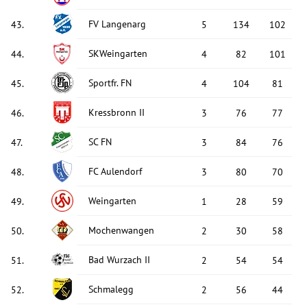
FV Langenarg
43
.
5
134
102
SKWeingarten
44
.
4
82
101
Sportfr. FN
45
.
4
104
81
Kressbronn II
46
.
3
76
77
SC FN
47
.
3
84
76
FC Aulendorf
48
.
3
80
70
Weingarten
49
.
1
28
59
Mochenwangen
50
.
2
30
58
Bad Wurzach II
51
.
2
54
54
Schmalegg
52
.
2
56
44