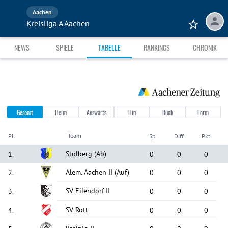
Aachen
Kreisliga A Aachen
NEWS
SPIELE
TABELLE
RANKINGS
CHRONIK
Gesamt
Heim
Auswärts
Hin
Rück
Form
Team
Pl.
Sp.
Diff.
Pkt.
Stolberg
(Ab)
1
.
0
0
0
Alem. Aachen II
(Auf)
2
.
0
0
0
SV Eilendorf II
3
.
0
0
0
SV Rott
4
.
0
0
0