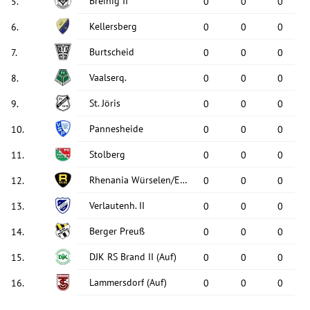
Breinig II
5
.
0
0
0
Kellersberg
6
.
0
0
0
Burtscheid
7
.
0
0
0
Vaalserq.
8
.
0
0
0
St. Jöris
9
.
0
0
0
Pannesheide
10
.
0
0
0
Stolberg
11
.
0
0
0
Rhenania Würselen/Euchen
12
.
0
0
0
Verlautenh. II
13
.
0
0
0
Berger Preuß
14
.
0
0
0
DJK RS Brand II
(Auf)
15
.
0
0
0
Lammersdorf
(Auf)
16
.
0
0
0