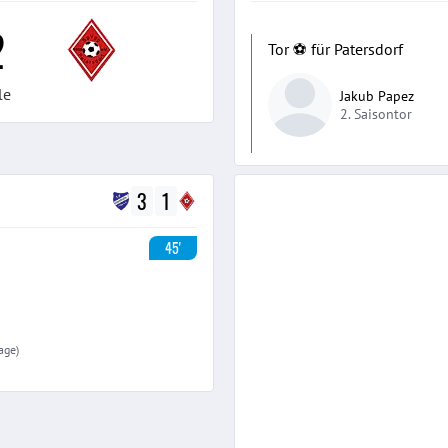
2
Tor ⚽️ für Patersdorf
le
Jakub Papez
2. Saisontor
3
1
45'
age)