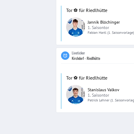
Tor ⚽️ für Riedlhütte
Jannik Blöchinger
1. Saisontor
Fabian
Hartl
(1. Saisonvorlage)
Liveticker
Kirchdorf - Riedlhütte
Tor ⚽️ für Riedlhütte
Stanislaus Valkov
1. Saisontor
Patrick
Lehner
(1. Saisonvorla