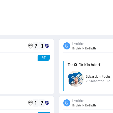
Liveticker
2
3
Kirchdorf - Riedlhütte
69'
Tor ⚽️ für Kirchdorf
Sebastian Fuchs
2. Saisontor -
Fou
Liveticker
1
2
Kirchdorf - Riedlhütte