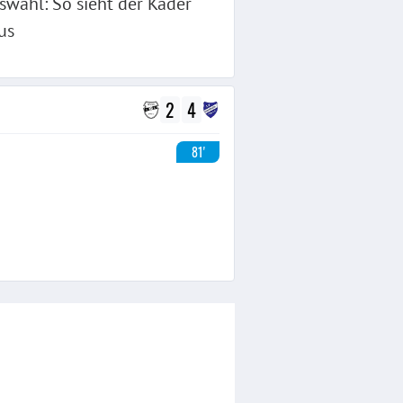
swahl: So sieht der Kader
us
2
4
81'