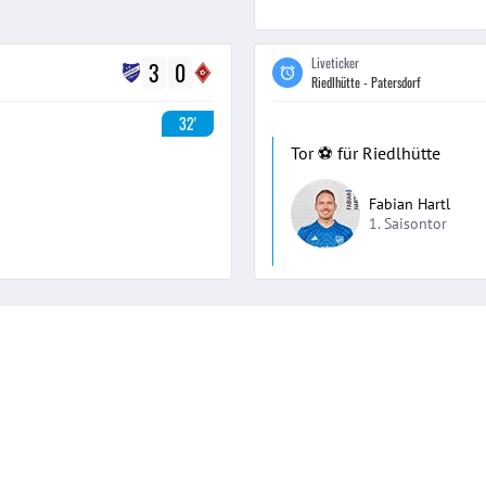
Liveticker
3
0
Riedlhütte - Patersdorf
32'
Tor ⚽️ für Riedlhütte
Fabian Hartl
1. Saisontor