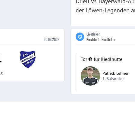
Duell vs. Bayerwald-Au
der Löwen-Legenden a
Liveticker
20.06.2025
Kirchdorf - Riedlhütte
4
Tor ⚽️ für Riedlhütte
le
Patrick Lehner
1. Saisontor