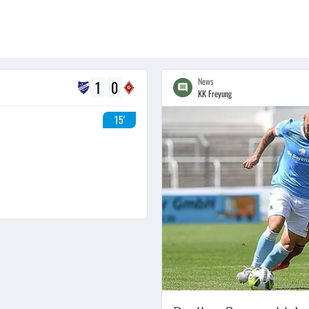
News
1
0
KK Freyung
15'