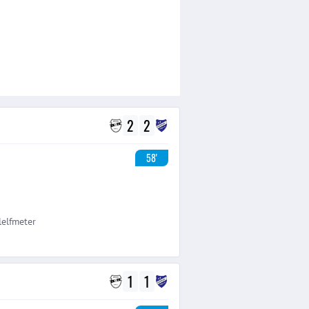
2
2
58'
lelfmeter
1
1