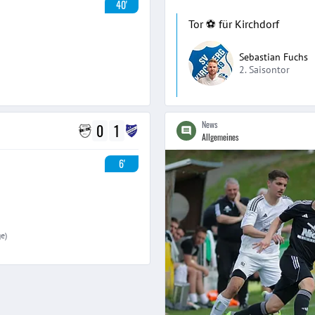
40'
Tor ⚽️ für Kirchdorf
Sebastian Fuchs
2. Saisontor
News
0
1
Allgemeines
6'
ge)