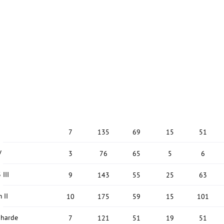
7
135
69
15
51
V
3
76
65
5
6
 III
9
143
55
25
63
 II
10
175
59
15
101
gharde
7
121
51
19
51