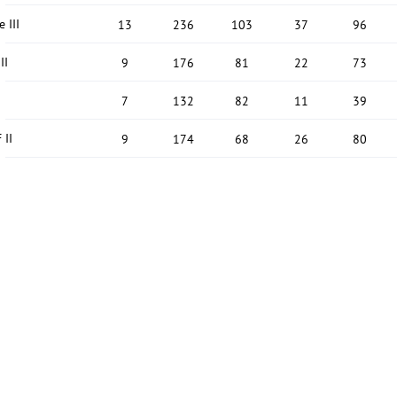
 III
13
236
103
37
96
II
9
176
81
22
73
I
7
132
82
11
39
 II
9
174
68
26
80