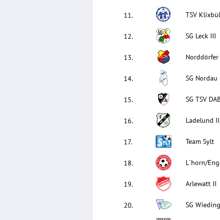
TSV Klixbül
11
.
SG Leck III
12
.
Norddörfer
13
.
SG Nordau I
14
.
SG TSV DAB
15
.
Ladelund II
16
.
Team Sylt
17
.
L`horn/Eng
18
.
Arlewatt II
19
.
SG Wieding
20
.