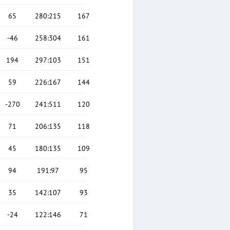
65
280
:
215
167
-46
258
:
304
161
194
297
:
103
151
59
226
:
167
144
-270
241
:
511
120
71
206
:
135
118
45
180
:
135
109
94
191
:
97
95
35
142
:
107
93
-24
122
:
146
71