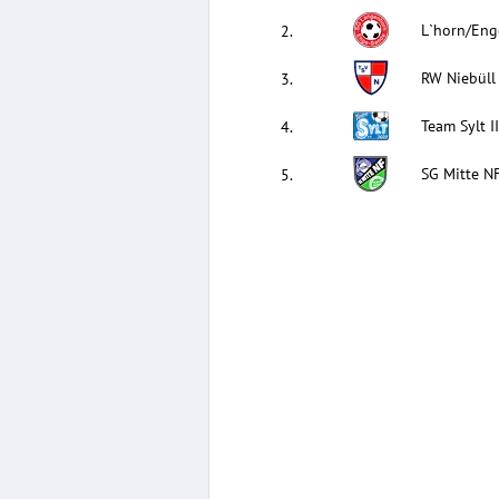
L`horn/Enge
2
.
RW Niebüll 
3
.
Team Sylt I
4
.
SG Mitte NF
5
.