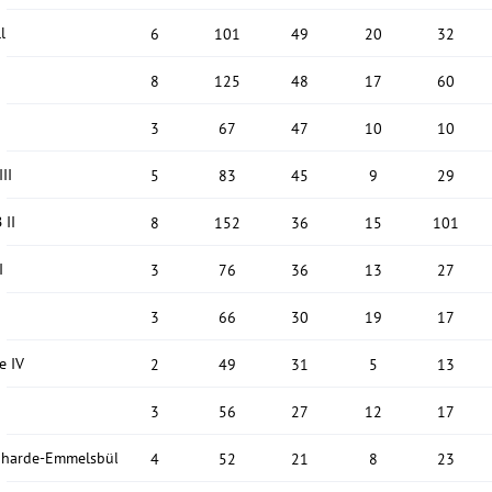
l
6
101
49
20
32
8
125
48
17
60
3
67
47
10
10
II
5
83
45
9
29
 II
8
152
36
15
101
I
3
76
36
13
27
3
66
30
19
17
e IV
2
49
31
5
13
3
56
27
12
17
harde-Emmelsbüll II
4
52
21
8
23