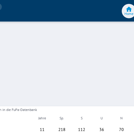
Home
gen in die FuPa-Datenbank
Jahre
Sp.
S
U
N
I
11
218
112
36
70