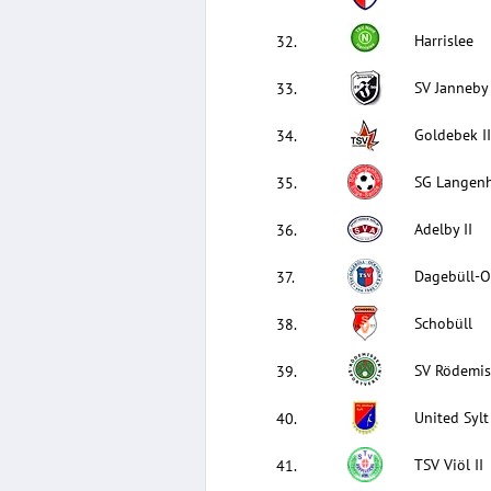
Harrislee
32
.
SV Janneby
33
.
Goldebek I
34
.
SG Langenh
35
.
Adelby II
36
.
Dagebüll-O
37
.
Schobüll
38
.
SV Rödemis 
39
.
United Sylt
40
.
TSV Viöl II
41
.