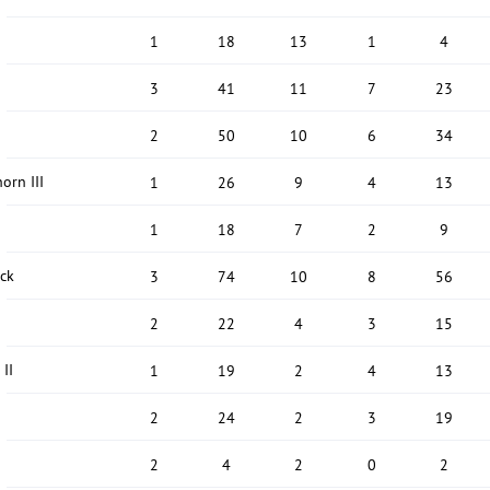
1
18
13
1
4
3
41
11
7
23
I
2
50
10
6
34
orn III
1
26
9
4
13
1
18
7
2
9
ck
3
74
10
8
56
2
22
4
3
15
II
1
19
2
4
13
2
24
2
3
19
2
4
2
0
2