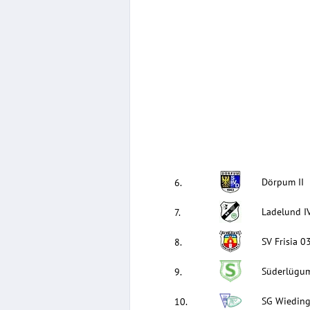
Dörpum II
6
.
Ladelund I
7
.
SV Frisia 03
8
.
Süderlügum
9
.
SG Wiedin
10
.