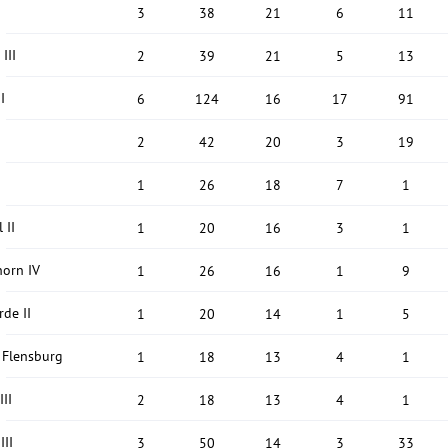
3
38
21
6
11
III
2
39
21
5
13
I
6
124
16
17
91
2
42
20
3
19
1
26
18
7
1
 II
1
20
16
3
1
orn IV
1
26
16
1
9
de II
1
20
14
1
5
 Flensburg
1
18
13
4
1
III
2
18
13
4
1
III
3
50
14
3
33