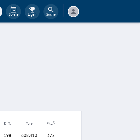
Spiele
Ligen
Suche
1)
Diff.
Tore
Pkt.
198
608
:
410
372