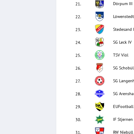
Dörpum III
21
.
Löwenstedt 
22
.
Stedesand I
23
.
SG Leck IV
24
.
TSV Viöl
25
.
SG Schobüll
26
.
SG Langenh
27
.
SG Arenshar
28
.
EUFootball
29
.
IF Stjernen 
30
.
RW Niebüll 
31
.