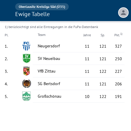
Oberlausitz Kreisliga Süd (Ü35)
Ewige Tabelle
1) berücksichtigt sind alle Eintragungen in die FuPa-Datenbank
1)
Team
Pl.
Jahre
Sp.
Pkt.
Neugersdorf
1
.
11
121
327
SV Neueibau
2
.
11
121
250
VfB Zittau
3
.
11
122
227
SG Bertsdorf
4
.
11
121
206
Großschönau
5
.
10
122
191