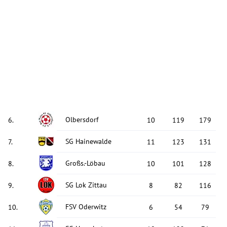
Olbersdorf
6
.
10
119
179
SG Hainewalde
7
.
11
123
131
Großs.-Löbau
8
.
10
101
128
SG Lok Zittau
9
.
8
82
116
FSV Oderwitz
10
.
6
54
79