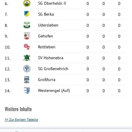
SG Oberheldr. II
6
.
0
0
0
SG Berka
7
.
0
0
0
Udersleben
8
.
0
0
0
Gehofen
9
.
0
0
0
Rottleben
10
.
0
0
0
SV Hohenebra
11
.
0
0
0
SG Großenehrich
12
.
0
0
0
Großfurra
13
.
0
0
0
Westerengel
(Auf)
14
.
0
0
0
Weitere Inhalte
>> Zur Ewigen Tabelle