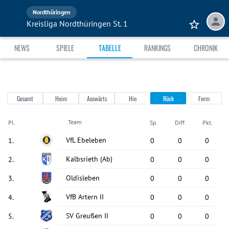
Nordthüringen
Kreisliga Nordthüringen St. 1
NEWS
SPIELE
TABELLE
RANKINGS
CHRONIK
Gesamt
Heim
Auswärts
Hin
Rück
Form
Team
Pl.
Sp.
Diff.
Pkt.
VfL Ebeleben
1
.
0
0
0
Kalbsrieth
(Ab)
2
.
0
0
0
Oldisleben
3
.
0
0
0
VfB Artern II
4
.
0
0
0
SV Greußen II
5
.
0
0
0