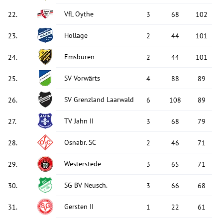
VfL Oythe
22
.
3
68
102
Hollage
23
.
2
44
101
Emsbüren
24
.
2
44
101
SV Vorwärts
25
.
4
88
89
SV Grenzland Laarwald
26
.
6
108
89
TV Jahn II
27
.
3
68
79
Osnabr. SC
28
.
2
46
71
Westerstede
29
.
3
65
71
SG BV Neusch.
30
.
3
66
68
Gersten II
31
.
1
22
61