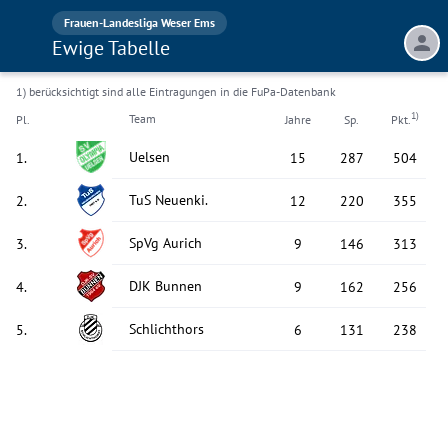
Frauen-Landesliga Weser Ems
Ewige Tabelle
1) berücksichtigt sind alle Eintragungen in die FuPa-Datenbank
1)
Team
Pl.
Jahre
Sp.
Pkt.
Uelsen
1
.
15
287
504
TuS Neuenki.
2
.
12
220
355
SpVg Aurich
3
.
9
146
313
DJK Bunnen
4
.
9
162
256
Schlichthors
5
.
6
131
238