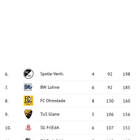
Spelle-Venh.
6
.
4
92
198
BW Lohne
7
.
6
92
185
FC Ohmstede
8
.
8
130
160
TuS Glane
9
.
5
106
156
SG FriEdA
10
.
6
107
151