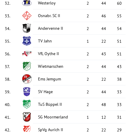
Westerloy
32
.
2
44
60
Osnabr. SC II
33
.
2
46
55
Andervenne II
34
.
2
44
54
TV Jahn
35
.
1
22
51
VfL Oythe II
36
.
2
43
51
Wietmarschen
37
.
2
44
43
Ems Jemgum
38
.
2
22
38
SV Hage
39
.
2
44
33
TuS Büppel II
40
.
2
48
33
SG Moormerland
41
.
1
12
31
SpVg Aurich II
42
.
2
22
29