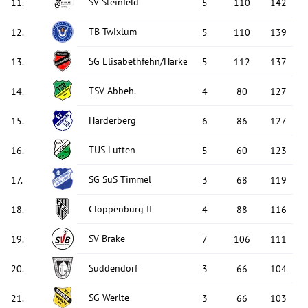
SV Steinfeld
11
.
5
110
142
TB Twixlum
12
.
5
110
139
SG Elisabethfehn/Harkebrügge
13
.
5
112
137
TSV Abbeh.
14
.
4
80
127
Harderberg
15
.
6
86
127
TUS Lutten
16
.
5
60
123
SG SuS Timmel
17
.
3
68
119
Cloppenburg II
18
.
4
88
116
SV Brake
19
.
7
106
111
Suddendorf
20
.
3
66
104
SG Werlte
21
.
3
66
103