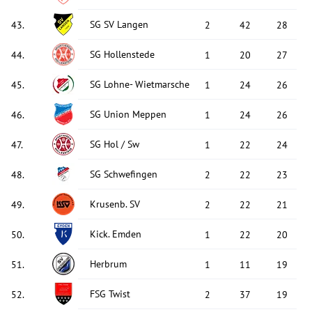
SG SV Langen
43
.
2
42
28
SG Hollenstede
44
.
1
20
27
SG Lohne- Wietmarschen
45
.
1
24
26
SG Union Meppen
46
.
1
24
26
SG Hol / Sw
47
.
1
22
24
SG Schwefingen
48
.
2
22
23
Krusenb. SV
49
.
2
22
21
Kick. Emden
50
.
1
22
20
Herbrum
51
.
1
11
19
FSG Twist
52
.
2
37
19