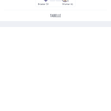
II
Brüeler SV
Wismar 61
TABELLE