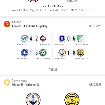
Spiel verlegt
Vom 4.10.2025, 09:00 Uhr auf den 15.10.2025, 15:00 Uhr
Spieltag
E-Jun.-KL, St 1 SN-NW, 6. Spieltag
08.10.2025
4
2
0
5
II
II
Poeler SV
Brüeler SV
Meckl. SV
PSV Wismar
1
5
1
8
II
Neukloster
FC Schönberg
Wismar 61
Neuburger SV
TABELLE
Spielverlegung
Wismar 61 - Neuburger SV
08.10.2025