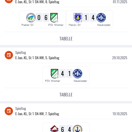
E-Jun.-KL, St 1 SN-NW, 8. Spieltag
01.11.2025
0
6
1
4
II
II
Poeler SV
PSV Wismar
Meckl. SV
Neukloster
TABELLE
Spieltag
E-Jun.-KL, St 1 SN-NW, 5. Spieltag
29.10.2025
4
1
II
PSV Wismar
Neukloster
TABELLE
Spieltag
E-Jun.-KL, St 1 SN-NW, 7. Spieltag
19.10.2025
6
4