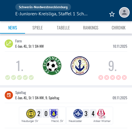
Schwerin-Nordwestmecklenburg
E-Junioren-Kreisliga, Staffel 1 Schwerin-Nordwest 25/26
NEWS
SPIELE
TABELLE
RANKINGS
CHRONIK
Form
E-Jun.-KL, St 1 SN-NW
10.11.2025
1
.
9
.
Spieltag
E-Jun.-KL, St 1 SN-NW, 9. Spieltag
09.11.2025
2
0
3
4
II
III
Neuburger SV
Meckl. SV
Neukloster
Anker Wismar