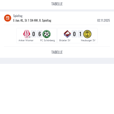
TABELLE
Spieltag
E-Jun.-KL, St 1 SN-NW, 8. Spieltag
02.11.2025
0
6
0
1
III
Anker Wismar
FC Schönberg
Brüeler SV
Neuburger SV
TABELLE