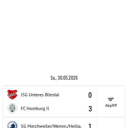
Sa., 30.05.2026
0
JSG Unteres Bliestal
Abpfiff
3
FC Homburg
II
1
SG Merchweiler/Wemm./Heilig.