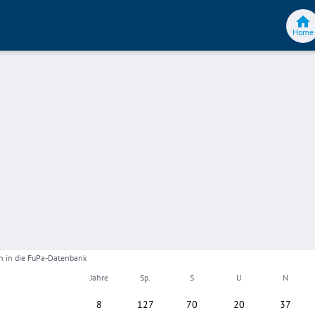
Home
gen in die FuPa-Datenbank
Jahre
Sp.
S
U
N
8
127
70
20
37