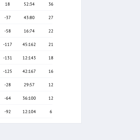
18
52
:
34
36
-37
43
:
80
27
-58
16
:
74
22
-117
45
:
162
21
-131
12
:
143
18
-125
42
:
167
16
-28
29
:
57
12
-64
36
:
100
12
-92
12
:
104
6