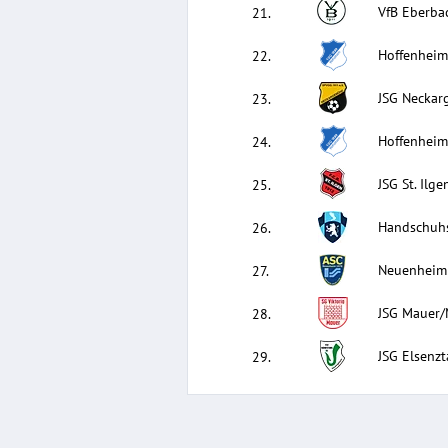
VfB Eberba
21
.
Hoffenheim
22
.
JSG Neckar
23
.
Hoffenheim
24
.
JSG St. Ilge
25
.
Handschuh
26
.
Neuenheim 
27
.
JSG Mauer/
28
.
JSG Elsenzt
29
.