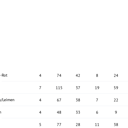
n-Rot
4
74
42
8
24
h
7
115
37
19
59
en/Leimen
4
67
38
7
22
m
4
48
33
6
9
n
5
77
28
11
38