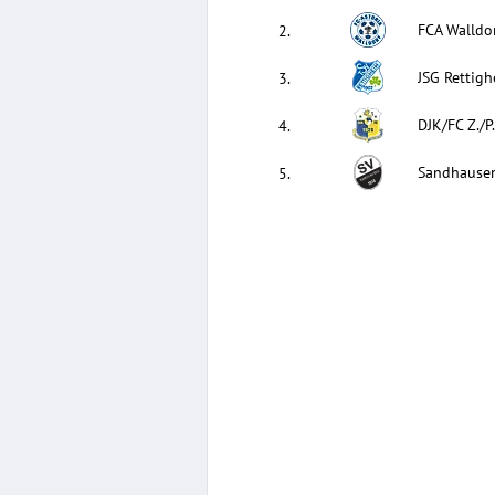
FCA Walldor
2
.
JSG Rettig
3
.
DJK/FC Z./P
4
.
Sandhausen
5
.