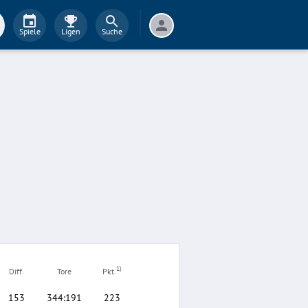
Spiele
Ligen
Suche
1)
Diff.
Tore
Pkt.
153
344
:
191
223