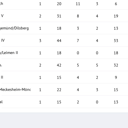
ch
1
20
11
3
6
 V
2
31
8
4
19
gemünd/Dilsberg
1
18
3
2
13
 IV
3
44
7
4
33
n/Leimen II
1
18
0
0
18
s.
2
42
5
5
32
II
1
15
4
2
9
Meckesheim-Mönchzell/Lobbach II
1
22
4
3
15
al
1
15
2
0
13