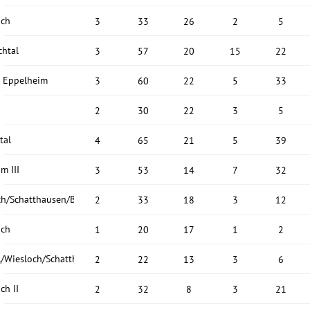
ach
3
33
26
2
5
chtal
3
57
20
15
22
 Eppelheim
3
60
22
5
33
2
30
22
3
5
tal
4
65
21
5
39
m III
3
53
14
7
32
ch/Schatthausen/Baiertal
2
33
18
3
12
ach
1
20
17
1
2
al/Wiesloch/Schatthausen
2
22
13
3
6
ch II
2
32
8
3
21