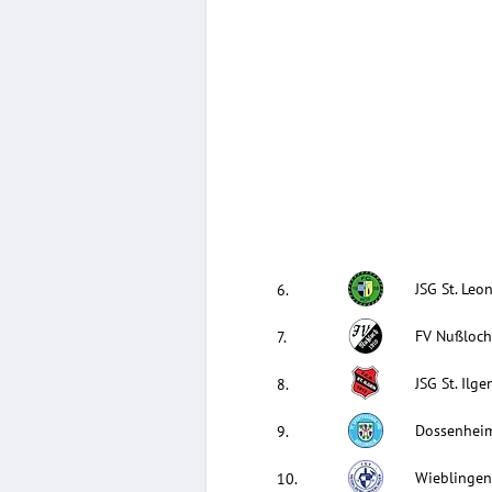
JSG St. Leo
6
.
FV Nußloc
7
.
JSG St. Ilg
8
.
Dossenhei
9
.
Wieblinge
10
.