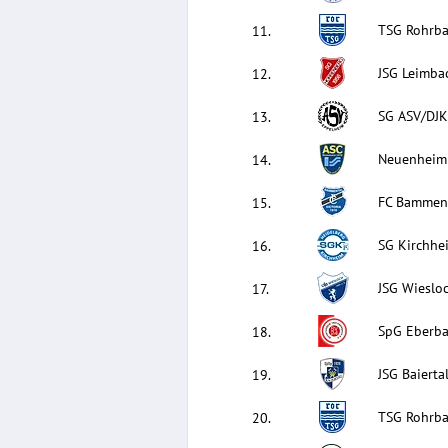
TSG Rohrb
11
.
JSG Leimba
12
.
SG ASV/DJK
13
.
Neuenheim
14
.
FC Bammen
15
.
SG Kirchhei
16
.
JSG Wieslo
17
.
SpG Eberb
18
.
JSG Baiert
19
.
TSG Rohrba
20
.