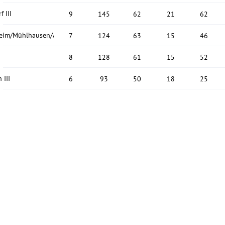
f III
9
145
62
21
62
heim/Mühlhausen/Angelbachtal
7
124
63
15
46
.
8
128
61
15
52
 III
6
93
50
18
25