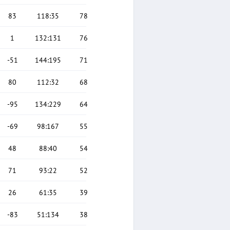
83
118
:
35
78
1
132
:
131
76
-51
144
:
195
71
80
112
:
32
68
-95
134
:
229
64
-69
98
:
167
55
48
88
:
40
54
71
93
:
22
52
26
61
:
35
39
-83
51
:
134
38