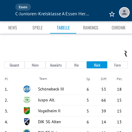
Essen
C-Junioren-Kreisklasse A Essen Herbst 25
NEWS
SPIELE
TABELLE
RANKINGS
CHRONIK
Gesamt
Heim
Auswärts
Hin
Rück
Form
Team
Pl.
Sp.
Diff.
Pkt.
Schönebeck III
1
.
6
53
18
Juspo Alt.
2
.
5
66
15
Vogelheim II
3
.
5
39
15
DJK SG Alten
4
.
6
14
13