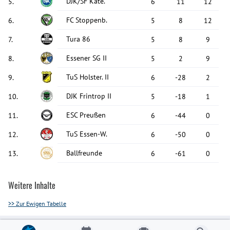
DJK/SF Kate.
5
.
6
11
12
FC Stoppenb.
6
.
5
8
12
Tura 86
7
.
5
8
9
Essener SG II
8
.
5
2
9
TuS Holster. II
9
.
6
-28
2
DJK Frintrop II
10
.
5
-18
1
ESC Preußen
11
.
6
-44
0
TuS Essen-W.
12
.
6
-50
0
Ballfreunde
13
.
6
-61
0
Weitere Inhalte
>> Zur Ewigen Tabelle