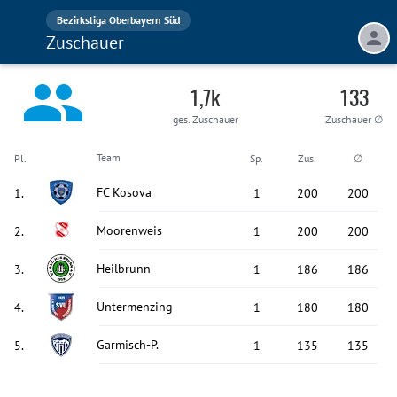
Bezirksliga Oberbayern Süd
Zuschauer
1,7k
133
ges. Zuschauer
Zuschauer ∅
Team
Pl.
Sp.
Zus.
∅
FC Kosova
1
.
1
200
200
Moorenweis
2
.
1
200
200
Heilbrunn
3
.
1
186
186
Untermenzing
4
.
1
180
180
Garmisch-P.
5
.
1
135
135