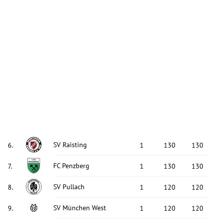
SV Raisting
6
.
1
130
130
FC Penzberg
7
.
1
130
130
SV Pullach
8
.
1
120
120
SV München West
9
.
1
120
120