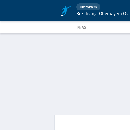
Oberbayern
Bezirksliga Oberbayern Ost
NEWS