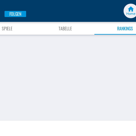
FOLGEN
Home
SPIELE
TABELLE
RANKINGS