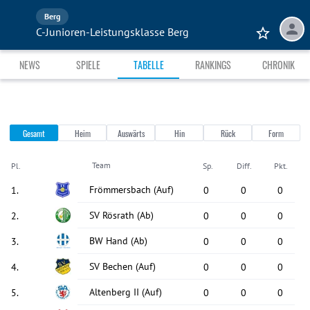
Berg
C-Junioren-Leistungsklasse Berg
NEWS
SPIELE
TABELLE
RANKINGS
CHRONIK
Gesamt
Heim
Auswärts
Hin
Rück
Form
Team
Pl.
Sp.
Diff.
Pkt.
Frömmersbach
(Auf)
1
.
0
0
0
SV Rösrath
(Ab)
2
.
0
0
0
BW Hand
(Ab)
3
.
0
0
0
SV Bechen
(Auf)
4
.
0
0
0
Altenberg II
(Auf)
5
.
0
0
0