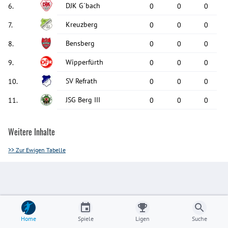
DJK G´bach
6
.
0
0
0
Kreuzberg
7
.
0
0
0
Bensberg
8
.
0
0
0
Wipperfürth
9
.
0
0
0
SV Refrath
10
.
0
0
0
JSG Berg III
11
.
0
0
0
Weitere Inhalte
>> Zur Ewigen Tabelle
Home
Spiele
Ligen
Suche