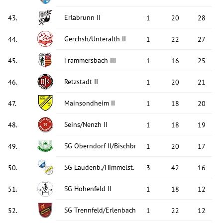
Erlabrunn II
43
.
1
20
28
Gerchsh/Unteralth II
44
.
1
22
27
Frammersbach III
45
.
1
16
25
Retzstadt II
46
.
1
20
21
Mainsondheim II
47
.
1
18
20
Seins/Nenzh II
48
.
1
18
19
SG Oberndorf II/Bischbrunn III
49
.
1
20
17
SG Laudenb./Himmelst. II
50
.
3
42
16
SG Hohenfeld II
51
.
1
18
12
SG Trennfeld/Erlenbach II
52
.
1
22
12