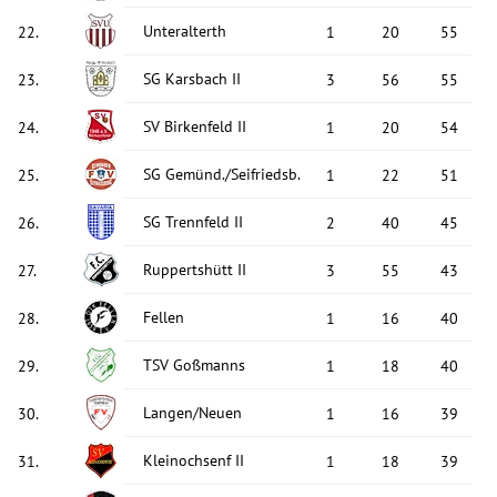
Unteralterth
22
.
1
20
55
SG Karsbach II
23
.
3
56
55
SV Birkenfeld II
24
.
1
20
54
SG Gemünd./Seifriedsb. II
25
.
1
22
51
SG Trennfeld II
26
.
2
40
45
Ruppertshütt II
27
.
3
55
43
Fellen
28
.
1
16
40
TSV Goßmanns
29
.
1
18
40
Langen/Neuen
30
.
1
16
39
Kleinochsenf II
31
.
1
18
39