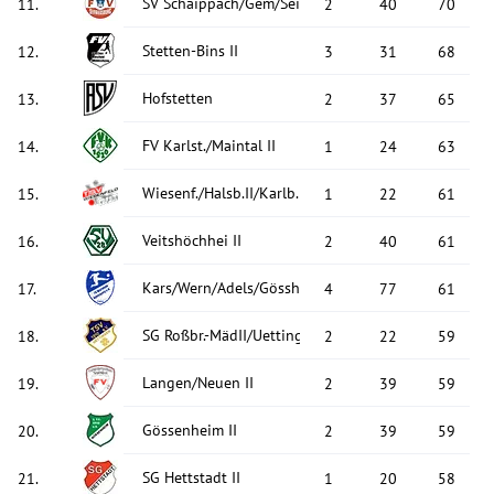
SV Schaippach/Gem/Seifr. III
11
.
2
40
70
Stetten-Bins II
12
.
3
31
68
Hofstetten
13
.
2
37
65
FV Karlst./Maintal II
14
.
1
24
63
Wiesenf./Halsb.II/Karlb. III
15
.
1
22
61
Veitshöchhei II
16
.
2
40
61
Kars/Wern/Adels/Gössh. II
17
.
4
77
61
SG Roßbr.-MädII/Uetting. III
18
.
2
22
59
Langen/Neuen II
19
.
2
39
59
Gössenheim II
20
.
2
39
59
SG Hettstadt II
21
.
1
20
58