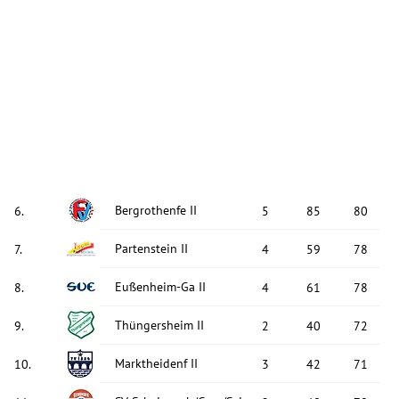
Bergrothenfe II
6
.
5
85
80
Partenstein II
7
.
4
59
78
Eußenheim-Ga II
8
.
4
61
78
Thüngersheim II
9
.
2
40
72
Marktheidenf II
10
.
3
42
71