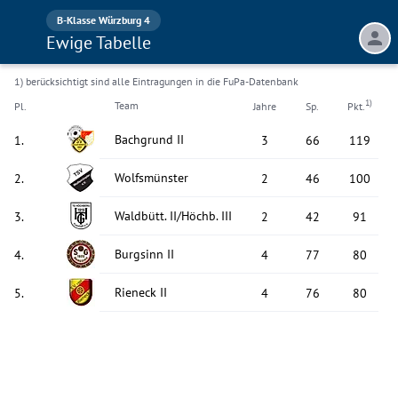
B-Klasse Würzburg 4
Ewige Tabelle
1) berücksichtigt sind alle Eintragungen in die FuPa-Datenbank
1)
Team
Pl.
Jahre
Sp.
Pkt.
Bachgrund II
1
.
3
66
119
Wolfsmünster
2
.
2
46
100
Waldbütt. II/Höchb. III
3
.
2
42
91
Burgsinn II
4
.
4
77
80
Rieneck II
5
.
4
76
80