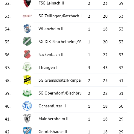
FSG Leinach II
32
.
2
23
39
SG Zellingen/Retzbach II
33
.
2
20
33
Wilanzheim II
34
.
1
18
33
SG DJK Reuchelheim /SV Heugrumbach
35
.
1
20
33
Sackenbach II
36
.
1
22
33
Thüngen II
37
.
3
43
32
SG GramschatzII/Rimpar III
38
.
2
23
31
SG Oberndorf /Bischbrunn II
39
.
2
22
31
Ochsenfurter II
40
.
1
18
30
Mainbernheim II
41
.
1
18
29
Geroldshause II
42
.
1
18
29