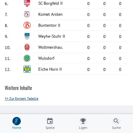
SC Borgfeld II
6
.
0
0
0
Komet Arsten
7
.
0
0
0
Buntentor II
8
.
0
0
0
Weyhe-Stuhr II
9
.
0
0
0
Woltmershau.
10
.
0
0
0
Wulsdorf
11
.
0
0
0
Eiche Horn II
12
.
0
0
0
Weitere Inhalte
>> Zur Ewigen Tabelle
Home
Spiele
Ligen
Suche