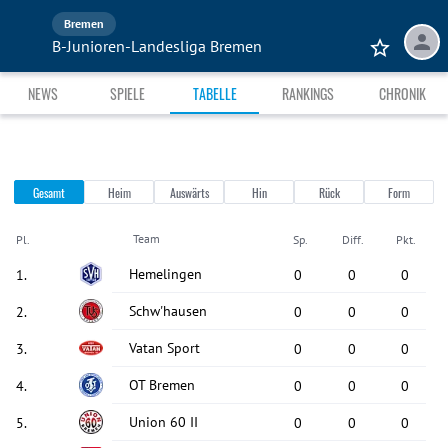
Bremen
B-Junioren-Landesliga Bremen
NEWS
SPIELE
TABELLE
RANKINGS
CHRONIK
Gesamt
Heim
Auswärts
Hin
Rück
Form
Team
Pl.
Sp.
Diff.
Pkt.
Hemelingen
1
.
0
0
0
Schw'hausen
2
.
0
0
0
Vatan Sport
3
.
0
0
0
OT Bremen
4
.
0
0
0
Union 60 II
5
.
0
0
0