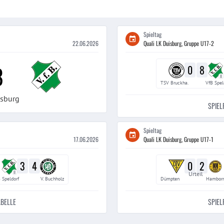
Spieltag
22.06.2026
Quali LK Duisburg, Gruppe U17-2
8
0
8
II
TSV Bruckha.
VfB Spel
isburg
SPIEL
Spieltag
17.06.2026
Quali LK Duisburg, Gruppe U17-1
3
4
0
2
II
Urteil
 Speldorf
V. Buchholz
Dümpten
Hamborn
ABELLE
SPIEL