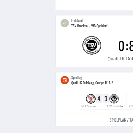
Endstand
TSV Bruckha. - VfB Speldorf
0
:
Quali LK Du
Spieltag
Quali LK Duisburg, Gruppe U17-2
4
3
MH-Styrum
TSV Bruckha.
VfB
SPIELPLAN / T