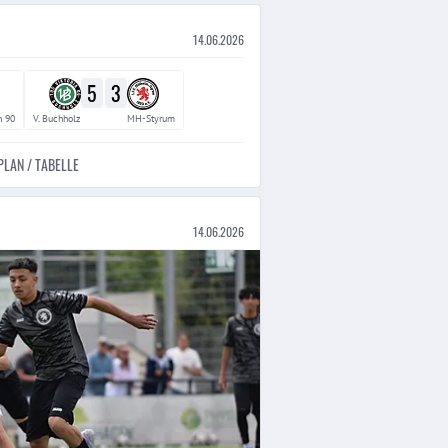
14.06.2026
5
3
 90
V. Buchholz
MH-Styrum
PLAN / TABELLE
14.06.2026