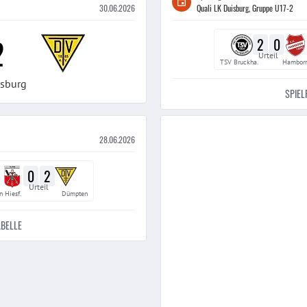
30.06.2026
Quali LK Duisburg, Gruppe U17-2
2
2
0
Urteil
TSV Bruckha.
Hamborn
isburg
SPIEL
28.06.2026
0
2
Urteil
n Hiesf.
Dümpten
ABELLE