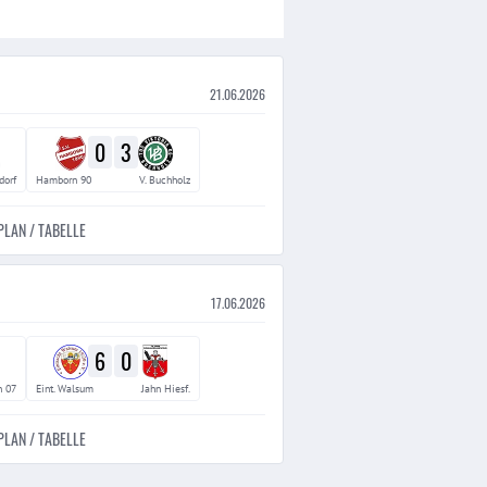
21.06.2026
0
3
dorf
Hamborn 90
V. Buchholz
PLAN / TABELLE
17.06.2026
6
0
 07
Eint. Walsum
Jahn Hiesf.
PLAN / TABELLE