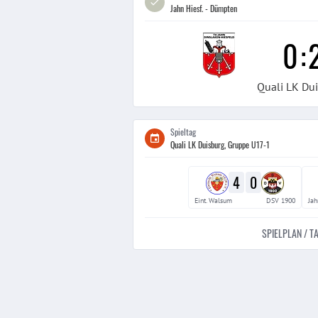
Jahn Hiesf. - Dümpten
0
:
Quali LK Du
Spieltag
Quali LK Duisburg, Gruppe U17-1
4
0
Eint. Walsum
DSV 1900
Jah
SPIELPLAN / T