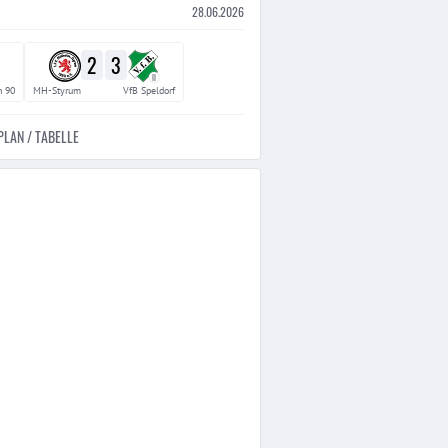
28.06.2026
2
3
II
 90
MH-Styrum
VfB Speldorf
PLAN / TABELLE