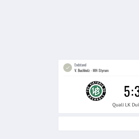
Endstand
V. Buchholz - MH-Styrum
5
:
Quali LK Du