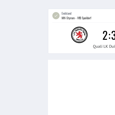
Endstand
MH-Styrum - VfB Speldorf
2
:
Quali LK Du