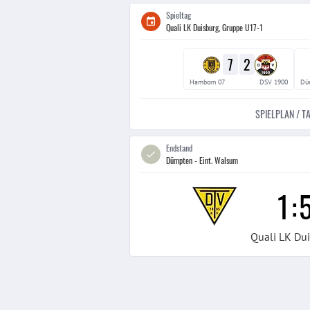
Spieltag
Quali LK Duisburg, Gruppe U17-1
7
2
Hamborn 07
DSV 1900
Dü
SPIELPLAN / T
Endstand
Dümpten - Eint. Walsum
1
:
Quali LK Du