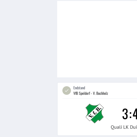
Endstand
VfB Speldorf - V. Buchholz
3
:
Quali LK Du