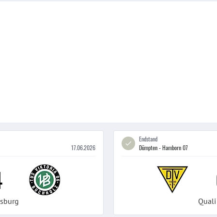
Endstand
17.06.2026
Dümpten - Hamborn 07
4
isburg
Quali