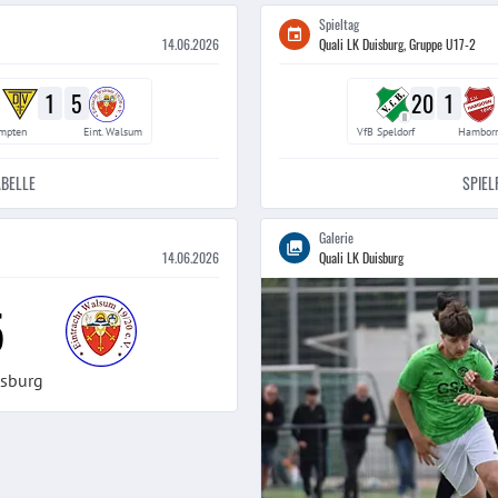
Spieltag
14.06.2026
Quali LK Duisburg, Gruppe U17-2
1
5
20
1
II
mpten
Eint. Walsum
VfB Speldorf
Hamborn
ABELLE
SPIEL
Galerie
14.06.2026
Quali LK Duisburg
5
isburg