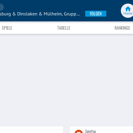
n
FOLGEN
B-Junioren-Kreisklasse Duisburg & Dinslaken & Mülheim, Gruppe 2
Home
SPIELE
TABELLE
RANKINGS
Spieltag