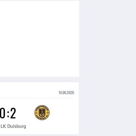
16.06.2026
0
:
2
 LK Duisburg