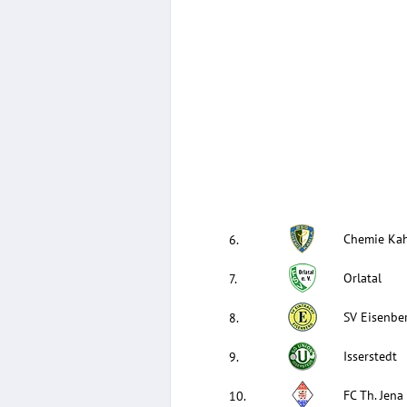
Chemie Ka
6
.
Orlatal
7
.
SV Eisenbe
8
.
Isserstedt
9
.
FC Th. Jena
10
.