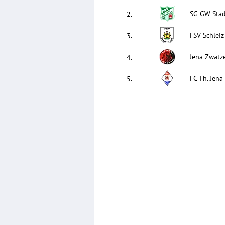
SG GW Sta
2
.
FSV Schleiz
3
.
Jena Zwätz
4
.
FC Th. Jena 
5
.