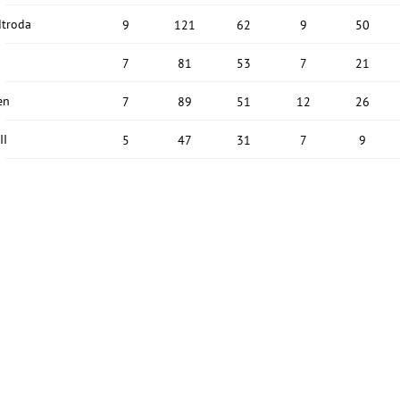
dtroda
9
121
62
9
50
7
81
53
7
21
en
7
89
51
12
26
II
5
47
31
7
9