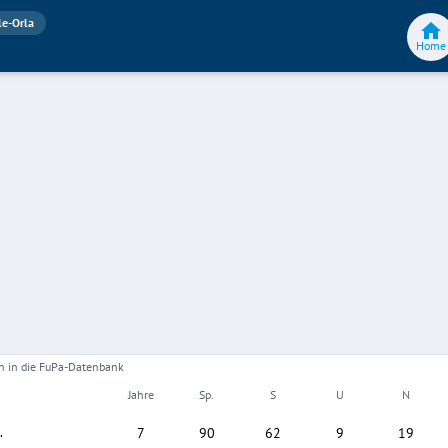
le-Orla
Home
gen in die FuPa-Datenbank
Jahre
Sp.
S
U
N
.
7
90
62
9
19