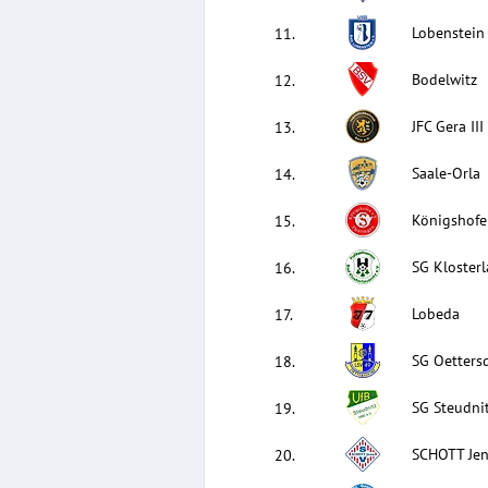
Lobenstein
11
.
Bodelwitz
12
.
JFC Gera III
13
.
Saale-Orla
14
.
Königshofe
15
.
SG Kloster
16
.
Lobeda
17
.
SG Oetters
18
.
SG Steudni
19
.
SCHOTT Jen
20
.