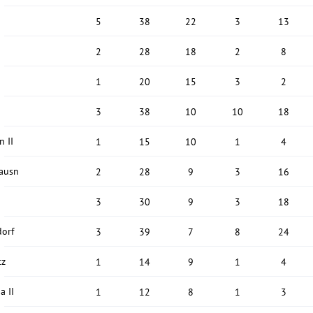
5
38
22
3
13
2
28
18
2
8
1
20
15
3
2
3
38
10
10
18
n II
1
15
10
1
4
lausn
2
28
9
3
16
3
30
9
3
18
dorf
3
39
7
8
24
tz
1
14
9
1
4
a II
1
12
8
1
3