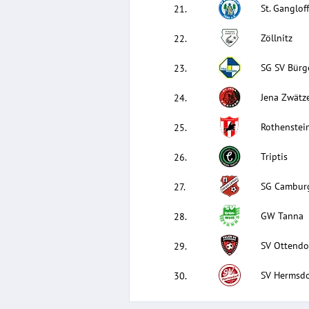
St. Ganglof
21
.
Zöllnitz
22
.
SG SV Bürg
23
.
Jena Zwätze
24
.
Rothenstei
25
.
Triptis
26
.
SG Cambur
27
.
GW Tanna
28
.
SV Ottendo
29
.
SV Hermsdo
30
.