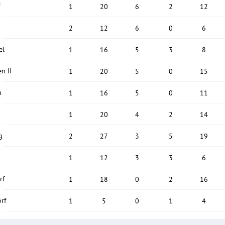
f
1
20
6
2
12
2
12
6
0
6
el
1
16
5
3
8
n II
1
20
5
0
15
n
1
16
5
0
11
1
20
4
2
14
g
2
27
3
5
19
1
12
3
3
6
rf
1
18
0
2
16
rf
1
5
0
1
4