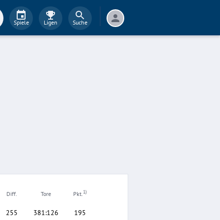
Spiele
Ligen
Suche
1)
Diff.
Tore
Pkt.
255
381
:
126
195