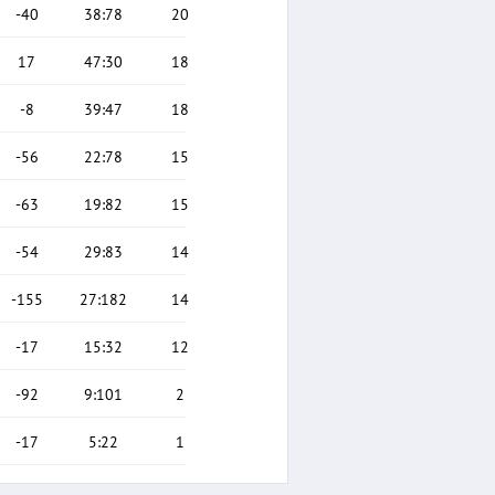
-40
38
:
78
20
17
47
:
30
18
-8
39
:
47
18
-56
22
:
78
15
-63
19
:
82
15
-54
29
:
83
14
-155
27
:
182
14
-17
15
:
32
12
-92
9
:
101
2
-17
5
:
22
1