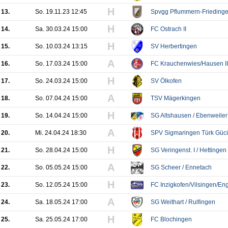
H
13.
So. 19.11.23 12:45
Spvgg Pflummern-Frieding
H
14.
Sa. 30.03.24 15:00
FC Ostrach II
H
15.
So. 10.03.24 13:15
SV Herbertingen
A
16.
So. 17.03.24 15:00
FC Krauchenwies/Hausen II 
H
17.
So. 24.03.24 15:00
SV Ölkofen
A
18.
So. 07.04.24 15:00
TSV Mägerkingen
H
19.
So. 14.04.24 15:00
SG Altshausen / Ebenweiler 
A
20.
Mi. 24.04.24 18:30
SPV Sigmaringen Türk Güc
H
21.
So. 28.04.24 15:00
SG Veringenst. I / Hettingen 
A
22.
So. 05.05.24 15:00
SG Scheer / Ennetach
H
23.
So. 12.05.24 15:00
FC Inzigkofen/Vilsingen/En
A
24.
Sa. 18.05.24 17:00
SG Weithart / Rulfingen
H
25.
Sa. 25.05.24 17:00
FC Blochingen