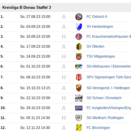
Kreisliga B Donau Staffel 3
A
1.
So. 27.08.23 15:00
FC Ostrach II
A
2.
So. 03.09.23 15:00
SV Herbertingen
H
3.
So. 10.09.23 15:00
FC Krauchenwies/Hausen II 
A
4.
So. 17.09.23 15:00
SV Ölkofen
H
5.
So. 24.09.23 15:00
TSV Mägerkingen
A
6.
So. 01.10.23 15:00
SG Altshausen / Ebenweiler 
H
7.
So. 08.10.23 15:00
SPV Sigmaringen Türk Güc
A
8.
So. 15.10.23 13:15
SG Veringenst. I / Hettingen 
H
9.
So. 22.10.23 15:00
SG Scheer / Ennetach
A
10.
So. 29.10.23 15:00
FC Inzigkofen/Vilsingen/En
H
11.
So. 05.11.23 14:30
SG Weithart / Rulfingen
A
12.
So. 12.11.23 14:30
FC Blochingen