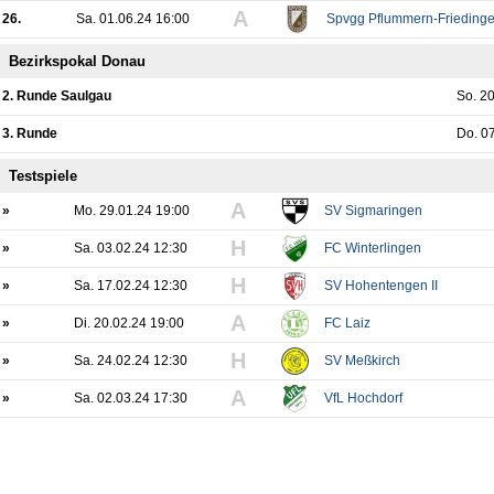
A
26.
Sa. 01.06.24 16:00
Spvgg Pflummern-Frieding
Bezirkspokal Donau
2. Runde Saulgau
So. 2
3. Runde
Do. 0
Testspiele
A
»
Mo. 29.01.24 19:00
SV Sigmaringen
H
»
Sa. 03.02.24 12:30
FC Winterlingen
H
»
Sa. 17.02.24 12:30
SV Hohentengen II
A
»
Di. 20.02.24 19:00
FC Laiz
H
»
Sa. 24.02.24 12:30
SV Meßkirch
A
»
Sa. 02.03.24 17:30
VfL Hochdorf