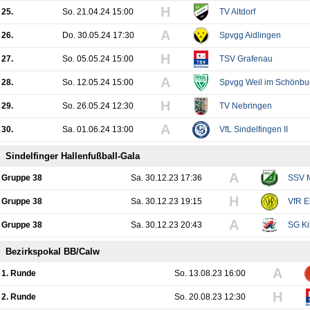
H
25.
So. 21.04.24 15:00
TV Altdorf
A
26.
Do. 30.05.24 17:30
Spvgg Aidlingen
H
27.
So. 05.05.24 15:00
TSV Grafenau
A
28.
So. 12.05.24 15:00
Spvgg Weil im Schönbu
H
29.
So. 26.05.24 12:30
TV Nebringen
A
30.
Sa. 01.06.24 13:00
VfL Sindelfingen II
Sindelfinger Hallenfußball-Gala
A
Gruppe 38
Sa. 30.12.23 17:36
SSV 
H
Gruppe 38
Sa. 30.12.23 19:15
VfR E
A
Gruppe 38
Sa. 30.12.23 20:43
SG Ki
Bezirkspokal BB/Calw
A
1. Runde
So. 13.08.23 16:00
H
2. Runde
So. 20.08.23 12:30