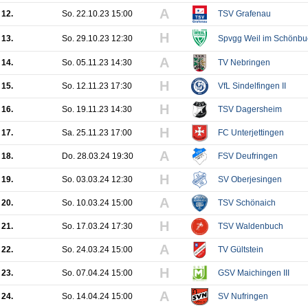
A
12.
So. 22.10.23 15:00
TSV Grafenau
H
13.
So. 29.10.23 12:30
Spvgg Weil im Schönbu
A
14.
So. 05.11.23 14:30
TV Nebringen
H
15.
So. 12.11.23 17:30
VfL Sindelfingen II
H
16.
So. 19.11.23 14:30
TSV Dagersheim
H
17.
Sa. 25.11.23 17:00
FC Unterjettingen
A
18.
Do. 28.03.24 19:30
FSV Deufringen
H
19.
So. 03.03.24 12:30
SV Oberjesingen
A
20.
So. 10.03.24 15:00
TSV Schönaich
H
21.
So. 17.03.24 17:30
TSV Waldenbuch
A
22.
So. 24.03.24 15:00
TV Gültstein
H
23.
So. 07.04.24 15:00
GSV Maichingen III
A
24.
So. 14.04.24 15:00
SV Nufringen