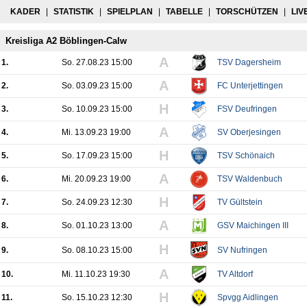
KADER
|
STATISTIK
|
SPIELPLAN
|
TABELLE
|
TORSCHÜTZEN
|
LIV
Kreisliga A2 Böblingen-Calw
A
1.
So. 27.08.23 15:00
TSV Dagersheim
A
2.
So. 03.09.23 15:00
FC Unterjettingen
H
3.
So. 10.09.23 15:00
FSV Deufringen
A
4.
Mi. 13.09.23 19:00
SV Oberjesingen
H
5.
So. 17.09.23 15:00
TSV Schönaich
A
6.
Mi. 20.09.23 19:00
TSV Waldenbuch
H
7.
So. 24.09.23 12:30
TV Gültstein
A
8.
So. 01.10.23 13:00
GSV Maichingen III
H
9.
So. 08.10.23 15:00
SV Nufringen
A
10.
Mi. 11.10.23 19:30
TV Altdorf
H
11.
So. 15.10.23 12:30
Spvgg Aidlingen