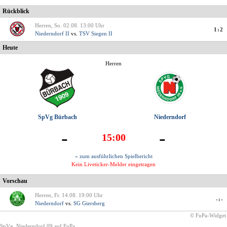
Rückblick
Herren, So. 02.08. 13:00 Uhr
1:2
Niederndorf II
vs.
TSV Siegen II
Heute
Herren
SpVg Bürbach
Niederndorf
-
-
15:00
» zum ausführlichen Spielbericht
Kein Liveticker-Melder eingetragen
Vorschau
Herren, Fr. 14.08. 19:00 Uhr
-:-
Niederndorf
vs.
SG Giersberg
© FuPa-Widget
SpVg. Niederndorf 09 auf FuPa