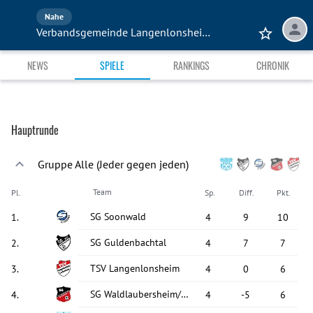
Nahe
Verbandsgemeinde Langenlonsheim-Stromberg 2025
NEWS
SPIELE
RANKINGS
CHRONIK
Hauptrunde
Gruppe Alle (Jeder gegen jeden)
Team
Pl.
Sp.
Diff.
Pkt.
SG Soonwald
1
.
4
9
10
SG Guldenbachtal
2
.
4
7
7
TSV Langenlonsheim
3
.
4
0
6
SG Waldlaubersheim/Gutenberg
4
.
4
-5
6