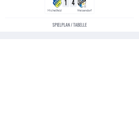
1
4
II
Michelfeld
Weisendorf
SPIELPLAN / TABELLE