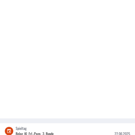
Spieltag
Releg. KL Erl.-Pegn., 3. Runde
22.06.2025