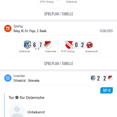
ATSV Erlang.
Sittenb.tal
SPIELPLAN / TABELLE
Spieltag
Releg. KL Erl.-Pegn., 2. Runde
13.06.2025
6
7
0
2
II
n.E.
Sittenb.tal
Osternohe
ATSV Erlang.
Bubenreuth
SPIELPLAN / TABELLE
Liveticker
2
2
Sittenb.tal - Osternohe
90'+6
Tor ⚽️ für Osternohe
Unbekannt