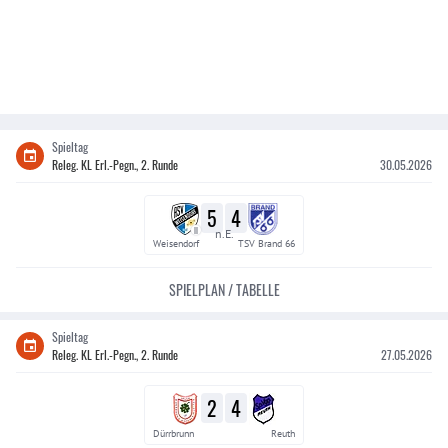
Spieltag
Releg. KL Erl.-Pegn., 2. Runde
30.05.2026
5
4
II
n.E.
Weisendorf
TSV Brand 66
SPIELPLAN / TABELLE
Spieltag
Releg. KL Erl.-Pegn., 2. Runde
27.05.2026
2
4
Dürrbrunn
Reuth